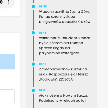
08:35
W upale ruszyli na Jasną Górę.
Ponad cztery tysiące
pielgrzymów opuściło Kraków
08:15
Waldemar Żurek: Ziobro może
być ciężarem dla Trumpa.
Sprawa Pegasusa
przypomina Watergate
08:11
Z Oleandrów znów ruszyli na
szlak. Rozpoczął się 61. Marsz
„Kadrówki”. ZDJĘCIA
08:01
Atak nożem w Nowym Sączu.
Podejrzany w rękach policji