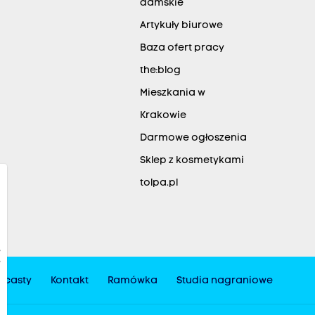
damskie
Artykuły biurowe
Baza ofert pracy
the:blog
Mieszkania w
Krakowie
Darmowe ogłoszenia
Sklep z kosmetykami
tolpa.pl
dcasty
Kontakt
Ramówka
Studia nagraniowe