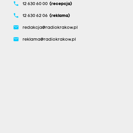
phone
12 630 60 00
(recepcja)
phone
12 630 62 06
(reklama)
email
redakcja@radiokrakow.pl
email
reklama@radiokrakow.pl