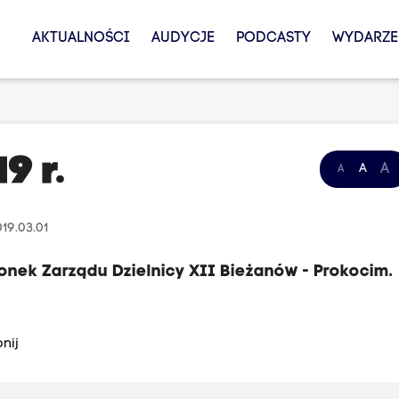
AKTUALNOŚCI
AUDYCJE
PODCASTY
WYDARZE
9 r.
A
A
A
019.03.01
onek Zarządu Dzielnicy XII Bieżanów - Prokocim.
nij