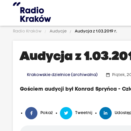
Radio Kraków
Audycje
Audycja z 1.03.2019 r.
Audycja z 1.03.201
date_range
Krakowskie dzielnice (archiwalna)
Piątek, 2
Gościem audycji był Konrad Spryńca - Czł
Pokaż
Tweetnij
Udostęp