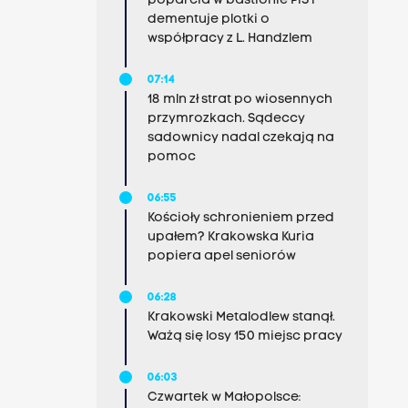
poparcia w bastionie PiS i
dementuje plotki o
współpracy z L. Handzlem
07:14
18 mln zł strat po wiosennych
przymrozkach. Sądeccy
sadownicy nadal czekają na
pomoc
06:55
Kościoły schronieniem przed
upałem? Krakowska Kuria
popiera apel seniorów
06:28
Krakowski Metalodlew stanął.
Ważą się losy 150 miejsc pracy
06:03
Czwartek w Małopolsce: