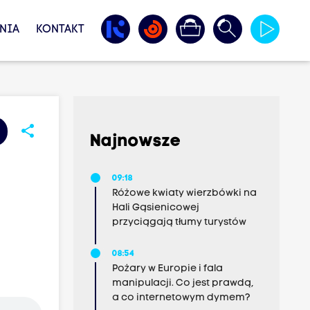
NIA
KONTAKT
share
Najnowsze
09:18
Różowe kwiaty wierzbówki na
Hali Gąsienicowej
przyciągają tłumy turystów
08:54
Pożary w Europie i fala
manipulacji. Co jest prawdą,
a co internetowym dymem?