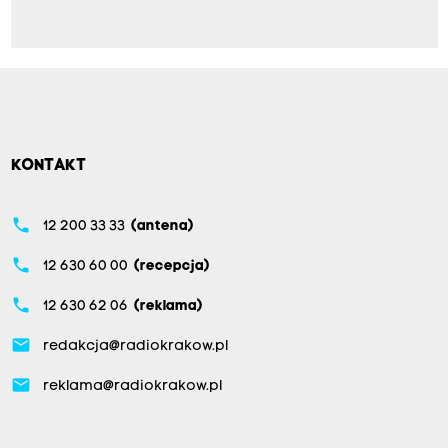
KONTAKT
phone
12 200 33 33
(antena)
phone
12 630 60 00
(recepcja)
phone
12 630 62 06
(reklama)
email
redakcja@radiokrakow.pl
email
reklama@radiokrakow.pl