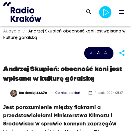
search
menu
Audycje
Andrzej Skupień: obecność koni jest wpisana w
kulturę góralską
share
A
A
A
Andrzej Skupień: obecność koni jest
wpisana w kulturę góralską
date_range
Bartłomiej
ZIAJA
Co niesie dzień
Piątek, 2024.05.17
Jest porozumienie między fiakrami a
przedstawicielami Ministerstwa Klimatu i
Środowiska w sprawie konnych zaprzęgów