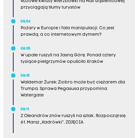
Różowe kwiaty wierzbówki na Hali Gąsienicowej
przyciągają tłumy turystów
08:54
Pożary w Europie i fala manipulacji. Co jest
prawdą, a co internetowym dymem?
08:35
W upale ruszyli na Jasną Górę. Ponad cztery
tysiące pielgrzymów opuściło Kraków
08:15
Waldemar Żurek: Ziobro może być ciężarem dla
Trumpa. Sprawa Pegasusa przypomina
Watergate
08:11
Z Oleandrów znów ruszyli na szlak. Rozpoczął się
61. Marsz „Kadrówki”. ZDJĘCIA