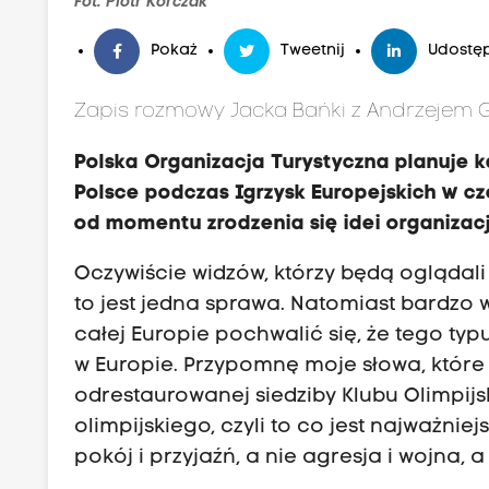
Fot. Piotr Korczak
Pokaż
Tweetnij
Udostęp
Zapis rozmowy Jacka Bańki z Andrzejem G
Polska Organizacja Turystyczna planuj
Polsce podczas Igrzysk Europejskich w cz
od momentu zrodzenia się idei organizacj
Oczywiście widzów, którzy będą oglądali 
to jest jedna sprawa. Natomiast bardzo 
całej Europie pochwalić się, że tego typ
w Europie. Przypomnę moje słowa, które
odrestaurowanej siedziby Klubu Olimpijs
olimpijskiego, czyli to co jest najważniej
pokój i przyjaźń, a nie agresja i wojna, 