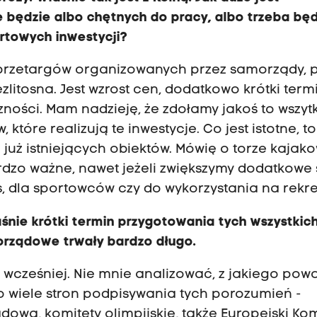
e będzie albo chętnych do pracy, albo trzeba bę
rtowych inwestycji?
 przetargów organizowanych przez samorządy, 
bezlitosna. Jest wzrost cen, dodatkowo krótki term
zności. Mam nadzieję, że zdołamy jakoś to wszyt
które realizują te inwestycje. Co jest istotne, to
e już istniejących obiektów. Mówię o torze kaja
ardzo ważne, nawet jeżeli zwiększymy dodatkowe 
as, dla sportowców czy do wykorzystania na rekr
aśnie krótki termin przygotowania tych wszystkic
orządowe trwały bardzo długo.
wcześniej. Nie mnie analizować, z jakiego pow
ło wiele stron podpisywania tych porozumień -
wa, komitety olimpijskie, także Europejski Kom