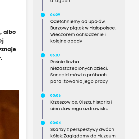
drogach
o
06:29
Odetchniemy od upałów.
Burzowy piątek w Małopolsce.
, albo
Wieczorem ochłodzenie i
ej
kolejne opady
yznaje
06:07
.
Rośnie liczba
niezaszczepionych dzieci.
Sanepid mówi o próbach
paraliżowania jego pracy
00:06
Krzeszowice: Cisza, historia i
cień dawnego uzdrowiska
00:04
Skarby z perspektywy dwóch
kółek: Zaglądamy do Muzeum