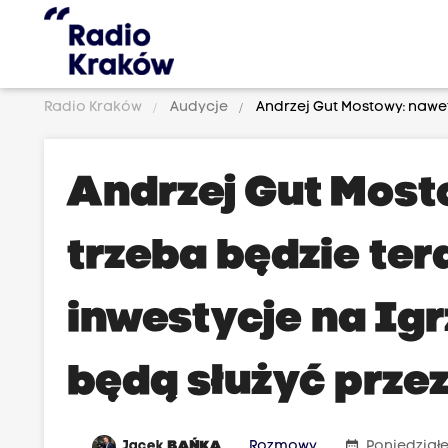
Radio Kraków
Audycje
Andrzej Gut Mostowy: nawet 
Andrzej Gut Mosto
trzeba będzie ter
inwestycje na Ig
będą służyć przez
date_range
Jacek
BAŃKA
Rozmowy
Poniedziałe