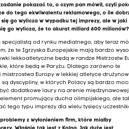
 zadanie pokazać to, o czym pan mówił, czyli po
cze do tego ekwiwalentu reklamowego, o ile dobr
się go wylicza w wypadku tej imprezy, ale w jaki
ię go wylicza, że to akurat miliard 600 milionów
m specjalistą od rynku medialnego, aby teraz mó
iem, że te Igrzyska Europejskie mają bardzo wys
wki lekkoatletyczne będą w randze Mistrzostw E
skie, które będą w Paryżu. Dlatego zarówno te
i mistrzostwa Europy w lekkiej atletyce drużynow
to są dyscypliny, w których Polacy są bardzo moc
dobyć dodatkowe laury na arenie międzynawowej
element promujący ducha olimpijskiego, ale ta
 tego typu imprezy dla wielu tysięcy uczestnik
problemy z wyłonieniem firm, które miałby
zy. Właśnie tak jest z Kolną. Jak duże jest