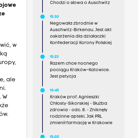
Chodzi o słowa o Auschwitz
kojowe
ze
15:30
Negowała zbrodnie w
Auschwitz-Birkenau. Jest akt
?
oskarżenia dla działaczki
Konfederacji Korony Polskiej
wić, w
oką
15:23
uropy,
Razem chce nocnego
pociągu Kraków–Katowice.
Jest petycja
e, ale
ni.
10:45
. W
Kraków prof. Agnieszki
Chłosty-Sikorskiej - Służba
kże
zdrowia - odc. 8. - Zniknęły
ów.
rodzinne apteki. Jak PRL
zmienił farmację w Krakowie
15:05