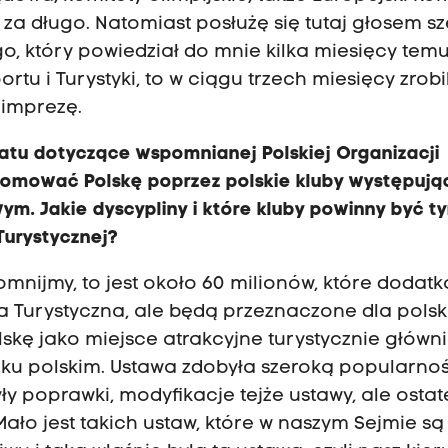
y za długo. Natomiast posłużę się tutaj głosem s
o, który powiedział do mnie kilka miesięcy temu
ortu i Turystyki, to w ciągu trzech miesięcy zrobi
 imprezę.
natu dotyczące wspomnianej Polskiej Organizacji
promować Polskę poprzez polskie kluby występują
. Jakie dyscypliny i które kluby powinny być t
Turystycznej?
omnijmy, to jest około 60 milionów, które dodat
a Turystyczna, ale będą przeznaczone dla pols
skę jako miejsce atrakcyjne turystycznie główn
nku polskim. Ustawa zdobyła szeroką popularno
yły poprawki, modyfikacje tejże ustawy, ale osta
ało jest takich ustaw, które w naszym Sejmie są