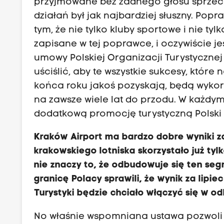
przyjmowane bez żadnego głosu sprzeciwu
działań był jak najbardziej słuszny. Po
tym, że nie tylko kluby sportowe i nie tyl
zapisane w tej poprawce, i oczywiście je
umowy Polskiej Organizacji Turystyczne
uściślić, aby te wszystkie sukcesy, któ
końca roku jakoś pozyskają, będą wykorz
na zawsze wiele lat do przodu. W każdym
dodatkową promocję turystyczną Polski 
Kraków Airport ma bardzo dobre wyniki za
krakowskiego lotniska skorzystało już ty
nie znaczy to, że odbudowuje się ten seg
granicę Polacy sprawili, że wynik za lipiec
Turystyki będzie chciało włączyć się w 
No właśnie wspomniana ustawa pozwoli