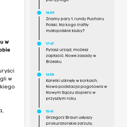
partyjnego
18:09
Znamy pary 1. rundy Pucharu
Polski. Na kogo trafiły
i
małopolskie kluby?
ku w
17:47
obie
Pytasz urząd, możesz
zapłacić. Nowe zasady w
Brzesku
uryści
16:58
gli w
Karetki utknęły w korkach.
skiego
Nowa podstacja pogotowia w
Nowym Sączu dopiero w
przyszłym roku
a,
15:41
Grzegorz Braun usłyszy
prokuratorskie zarzuty.