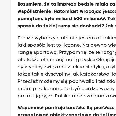
Rozumiem, że ta impreza będzie miała za
współistnienie. Natomiast wracając jesz
pamiętam. było miliard 600 milionów. Tak 
sposób do takiej sumy się dochodzi? Jak s
Proszę wybaczyć, ale nie jestem aż taki
jaki sposób jest to liczone. Na pewno w
rangę sportową. Przypomnę, że te rozgry
ale także eliminacji na Igrzyska Olimpij
dyscypliny związane z lekkoatletyką, czyl
także takie dyscypliny jak kajakarstwo, 
Przecież możemy się pochwalić i też z
moim przekonaniu to być bardzo ważny 
pokazujący, że Polska może zorganizować
Wspomniał pan kajakarstwo. Są pierwsze 
przygotować obiekty sportowe do tej impre