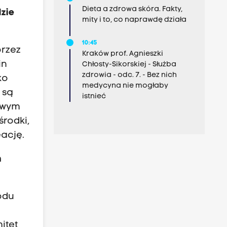
Dieta a zdrowa skóra. Fakty,
dzie
mity i to, co naprawdę działa
10:45
przez
Kraków prof. Agnieszki
in
Chłosty-Sikorskiej - Służba
zdrowia - odc. 7. - Bez nich
ko
medycyna nie mogłaby
 są
istnieć
kowym
środki,
eację.
h
odu
itet