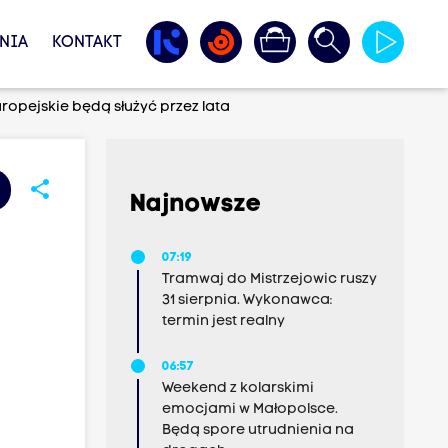
NIA
KONTAKT
uropejskie będą służyć przez lata
share
Najnowsze
07:19
Tramwaj do Mistrzejowic ruszy
31 sierpnia. Wykonawca:
termin jest realny
06:57
Weekend z kolarskimi
emocjami w Małopolsce.
Będą spore utrudnienia na