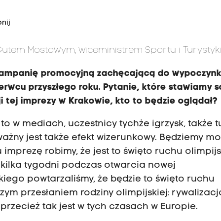
nij
utem Mostowym, wiceministrem Sportu i Turystyk
e kampanię promocyjną zachęcającą do wypoczyn
erwcu przyszłego roku. Pytanie, które stawiamy s
i tej imprezy w Krakowie, kto to będzie oglądał?
to w mediach, uczestnicy tychże igrzysk, także t
ważny jest także efekt wizerunkowy. Będziemy mo
u imprezę robimy, że jest to święto ruchu olimpij
 kilka tygodni podczas otwarcia nowej
kiego powtarzaliśmy, że będzie to święto ruchu
szym przesłaniem rodziny olimpijskiej: rywalizacj
a przecież tak jest w tych czasach w Europie.