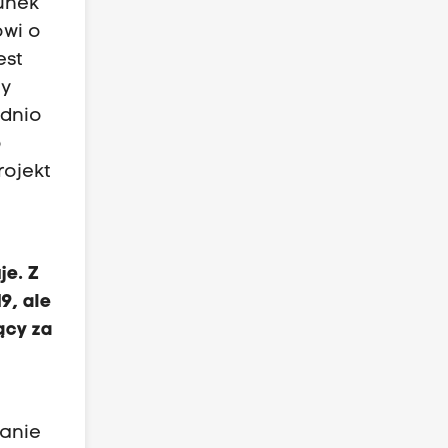
runek
ówi o
est
cy
ednio
o
rojekt
a
je. Z
9, ale
ący za
anie