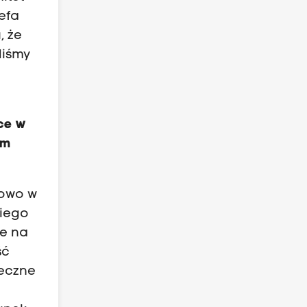
zefa
, że
liśmy
ce w
ym
kowo w
kiego
ie na
ść
teczne