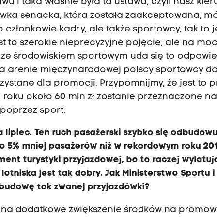
 i taka właśnie była ta ustawa, czyli nasz kie
prawka senacka, która została zaakceptowana, m
ko członkowie kadry, ale także sportowcy, tak to j
st to szerokie nieprecyzyjne pojęcie, ale na mo
j ze środowiskiem sportowym uda się to odpowi
re na arenie międzynarodowej polscy sportowcy d
ystane dla promocji. Przypomnijmy, że jest to p
 roku około 60 mln zł zostanie przeznaczone n
poprzez sport.
 lipiec. Ten ruch pasażerski szybko się odbudowu
lko 5% mniej pasażerów niż w rekordowym roku 201
ment turystyki przyjazdowej, bo to raczej wylatuj
 lotniska jest tak dobry. Jak Ministerstwo Sportu i
odbudowę tak zwanej przyjazdówki?
 na dodatkowe zwiększenie środków na promow