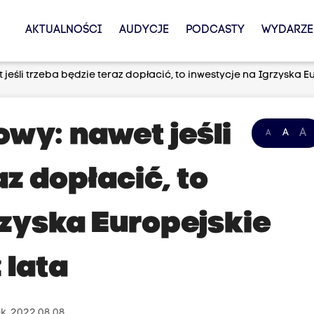
AKTUALNOŚCI
AUDYCJE
PODCASTY
WYDARZE
jeśli trzeba będzie teraz dopłacić, to inwestycje na Igrzyska E
wy: nawet jeśli
A
A
A
az dopłacić, to
rzyska Europejskie
 lata
k, 2022.08.08