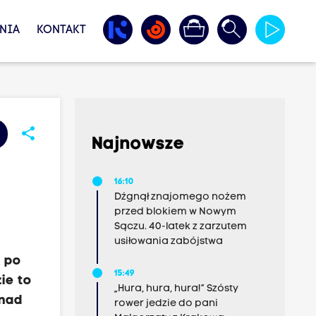
NIA
KONTAKT
share
Najnowsze
16:10
Dźgnął znajomego nożem
przed blokiem w Nowym
Sączu. 40-latek z zarzutem
usiłowania zabójstwa
u po
15:49
ie to
„Hura, hura, hura!” Szósty
onad
rower jedzie do pani