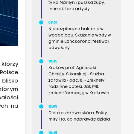
tylko Marilyn i puszka zupy,
inne oblicze artysty
09:31
Niebezpieczne bakterie w
wodociągu. Skażenie wody w
gminie Lanckorona, festiwal
odwołany
10:45
 którzy
Kraków prof. Agnieszki
 Polsce
Chłosty-Sikorskiej - Służba
blisko
zdrowia - odc. 8. - Zniknęły
rodzinne apteki. Jak PRL
 którym
zmienił farmację w Krakowie
całości
ych na
15:05
Dieta a zdrowa skóra. Fakty,
mity i to, co naprawdę działa
10:45