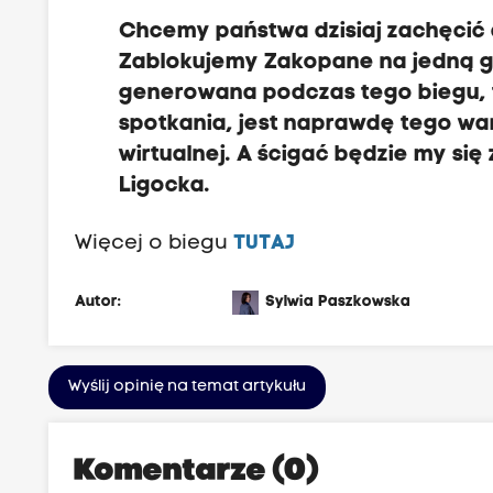
Chcemy państwa dzisiaj zachęcić d
Zablokujemy Zakopane na jedną god
generowana podczas tego biegu, t
spotkania, jest naprawdę tego wart
wirtualnej. A ścigać będzie my si
Ligocka.
Więcej o biegu
TUTAJ
Autor:
Sylwia Paszkowska
Wyślij opinię na temat artykułu
Komentarze (0)