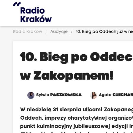
Radio Kraków
Audycje
10. Bieg po Oddech już w n
10. Bieg po Oddec
w Zakopanem!
Sylwia
PASZKOWSKA
Agata
CIECHA
W niedzielę 31 sierpnia ulicami Zakopane
Oddech, imprezy charytatywnej organizo
punkt kulminacyjny jubileuszowej edycji i