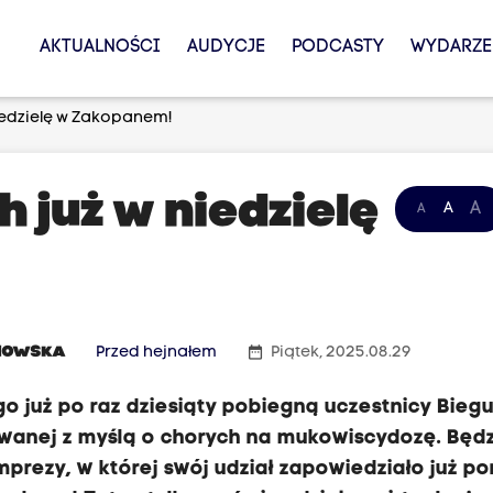
AKTUALNOŚCI
AUDYCJE
PODCASTY
WYDARZE
iedzielę w Zakopanem!
h już w niedzielę
A
A
A
date_range
NOWSKA
Przed hejnałem
Piątek, 2025.08.29
go już po raz dziesiąty pobiegną uczestnicy Bieg
wanej z myślą o chorych na mukowiscydozę. Będz
mprezy, w której swój udział zapowiedziało już p