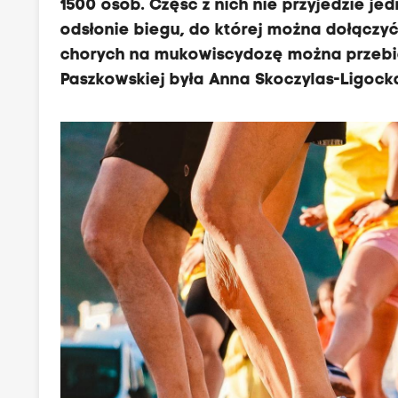
1500 osób. Część z nich nie przyjedzie je
odsłonie biegu, do której można dołączy
chorych na mukowiscydozę można przebie
Paszkowskiej była Anna Skoczylas-Ligock