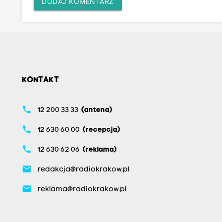
DODAJ KOMENTARZ
KONTAKT
phone
12 200 33 33
(antena)
phone
12 630 60 00
(recepcja)
phone
12 630 62 06
(reklama)
email
redakcja@radiokrakow.pl
email
reklama@radiokrakow.pl