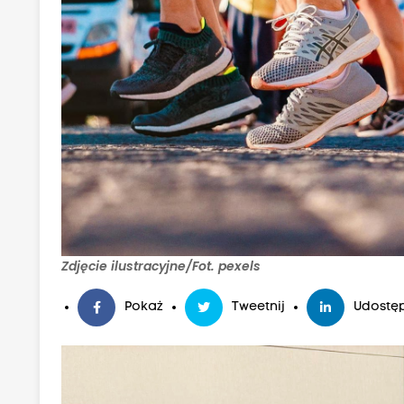
Zdjęcie ilustracyjne/Fot. pexels
Pokaż
Tweetnij
Udostęp