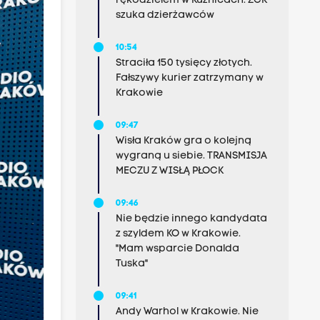
rękodziełem w Kuźnicach. ZCK
szuka dzierżawców
10:54
Straciła 150 tysięcy złotych.
Fałszywy kurier zatrzymany w
Krakowie
09:47
Wisła Kraków gra o kolejną
wygraną u siebie. TRANSMISJA
MECZU Z WISŁĄ PŁOCK
09:46
Nie będzie innego kandydata
z szyldem KO w Krakowie.
"Mam wsparcie Donalda
Tuska"
09:41
Andy Warhol w Krakowie. Nie