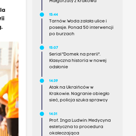
Małgorzaty z Krakowa
la
15:44
ii
Tarnów: Woda zalała ulice i
.
posesje. Ponad 50 interwencji
po burzach
15:07
Serial "Domek na prerii".
Klasyczna historia w nowej
odsłonie
14:39
Atak na Ukraińców w
Krakowie. Nagranie obiegło
sieć, policja szuka sprawcy
14:31
Prof. Inga Ludwin: Medycyna
estetyczna to procedura
okaleczająca