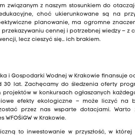
iom związanym z naszym stosunkiem do otacza
a edukacyjne, choć ukierunkowane są na przy
rspektywiczne planowanie, ma ogromne znaczen
 przekazywaniu cennej i potrzebnej wiedzy – z
ncji, lecz cieszyć się… ich brakiem.
ka i Gospodarki Wodnej w Krakowie finansuje 
d 30 lat. Zachęcamy do śledzenia oferty pro
h projektów w konkursach ogłaszanych każdego
ciowe efekty ekologiczne – może liczyć na 
ostać przez nas wsparte dotacjami. Warto 
zes WFOŚiGW w Krakowie.
czną to inwestowanie w przyszłość, w której 