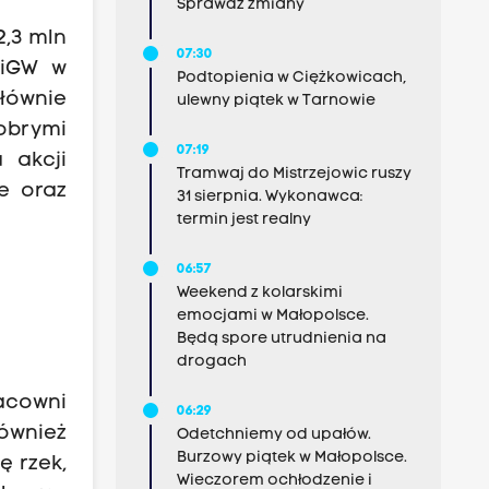
Sprawdź zmiany
2,3 mln
07:30
ŚiGW w
Podtopienia w Ciężkowicach,
głównie
ulewny piątek w Tarnowie
dobrymi
07:19
 akcji
Tramwaj do Mistrzejowic ruszy
e oraz
31 sierpnia. Wykonawca:
termin jest realny
06:57
Weekend z kolarskimi
emocjami w Małopolsce.
Będą spore utrudnienia na
drogach
acowni
06:29
ównież
Odetchniemy od upałów.
Burzowy piątek w Małopolsce.
ę rzek,
Wieczorem ochłodzenie i