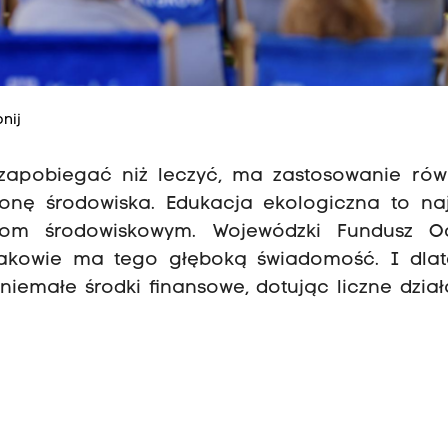
nij
 zapobiegać niż leczyć, ma zastosowanie rów
onę środowiska. Edukacja ekologiczna to naj
mom środowiskowym. Wojewódzki Fundusz O
rakowie ma tego głęboką świadomość. I dla
niemałe środki finansowe, dotując liczne dzia