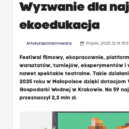
Wyzwanie dla naj
ekoedukacja
date_range
Artykuł sponsorowany
Piątek, 2025.12.19 15:
Festiwal filmowy, ekopracownie, platformy
warsztatów, turniejów, eksperymentów i 
nawet spektakle teatralne. Takie działan
2025 roku w Małopolsce dzięki dotacjom
Gospodarki Wodnej w Krakowie. Na 59 naj
przeznaczył 2,3 mln zł.