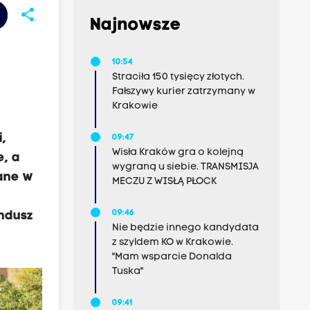
share
Najnowsze
10:54
Straciła 150 tysięcy złotych.
Fałszywy kurier zatrzymany w
Krakowie
,
09:47
Wisła Kraków gra o kolejną
, a
wygraną u siebie. TRANSMISJA
wane w
MECZU Z WISŁĄ PŁOCK
09:46
ndusz
Nie będzie innego kandydata
z szyldem KO w Krakowie.
"Mam wsparcie Donalda
Tuska"
09:41