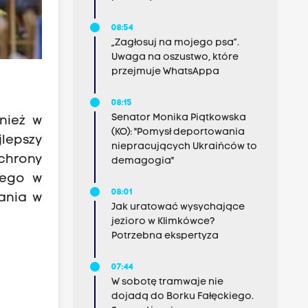
08:54
„Zagłosuj na mojego psa”.
Uwaga na oszustwo, które
przejmuje WhatsAppa
08:15
Senator Monika Piątkowska
nież w
(KO): "Pomysł deportowania
lepszy
niepracujących Ukraińców to
chrony
demagogia"
tego w
08:01
łania w
Jak uratować wysychające
jezioro w Klimkówce?
Potrzebna ekspertyza
07:44
W sobotę tramwaje nie
dojadą do Borku Fałęckiego.