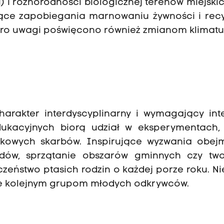
) i różnorodności biologicznej terenów miejski
yczące zapobiegania marnowaniu żywności i rec
oro uwagi poświęcono również zmianom klimatu
rakter interdyscyplinarny i wymagający inter
edukacyjnych biorą udział w eksperymentach,
skowych skarbów. Inspirujące wyzwania obej
padów, sprzątanie obszarów gminnych czy two
zeństwo ptasich rodzin o każdej porze roku. N
ze kolejnym grupom młodych odkrywców.