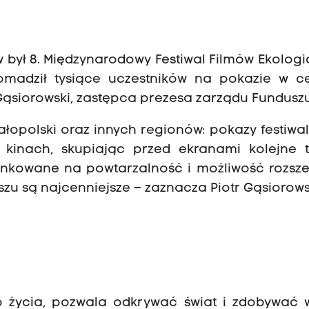
w był 8. Międzynarodowy Festiwal Filmów Ekolog
romadził tysiące uczestników na pokazie w c
 Gąsiorowski, zastępca prezesa zarządu Funduszu
łopolski oraz innych regionów: pokazy festiw
 kinach, skupiając przed ekranami kolejne t
erunkowane na powtarzalność i możliwość rozsz
szu są najcenniejsze – zaznacza Piotr Gąsiorows
 życia, pozwala odkrywać świat i zdobywać w