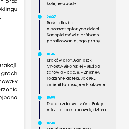
ch oraz
kolejne opady
yklingu
.
06:07
Rośnie liczba
niezaszczepionych dzieci.
Sanepid mówi o próbach
paraliżowania jego pracy
10:45
Kraków prof. Agnieszki
akcji.
Chłosty-Sikorskiej - Służba
zdrowia - odc. 8. - Zniknęły
 grach
rodzinne apteki. Jak PRL
mowały
zmienił farmację w Krakowie
rzenie
iejedna
15:05
Dieta a zdrowa skóra. Fakty,
mity i to, co naprawdę działa
10:45