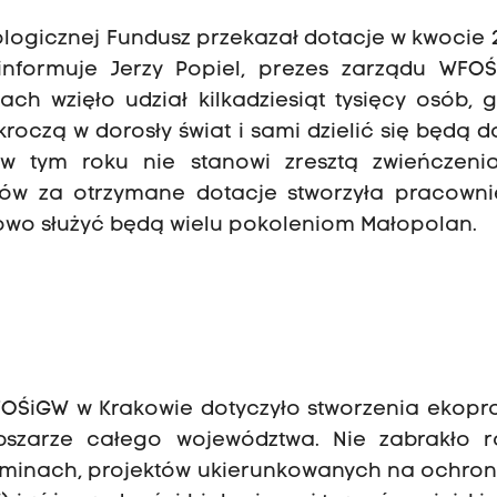
logicznej Fundusz przekazał dotacje w kwocie 
 informuje Jerzy Popiel, prezes zarządu WFO
ach wzięło udział kilkadziesiąt tysięcy osób, 
kroczą w dorosły świat i sami dzielić się będą 
 w tym roku nie stanowi zresztą zwieńczenia
rów za otrzymane dotacje stworzyła pracowni
lowo służyć będą wielu pokoleniom Małopolan.
FOŚiGW w Krakowie dotyczyło stworzenia ekopr
szarze całego województwa. Nie zabrakło r
gminach, projektów ukierunkowanych na ochron