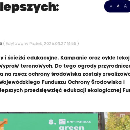
lepszych:
A
A
A
55
( Edytowany Piątek, 2026.03.27 16:55 )
 i ścieżki edukacyjne. Kampanie oraz cykle lekcji
wypraw terenowych. Do tego ogrody przyrodnicze
ia na rzecz ochrony środowiska zostały zrealizo
 Wojewódzkiego Funduszu Ochrony Środowiska i
lepszych przedsięwzięć edukacji ekologicznej Fu