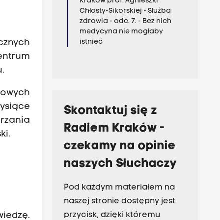
Kraków prof. Agnieszki
Chłosty-Sikorskiej - Służba
zdrowia - odc. 7. - Bez nich
medycyna nie mogłaby
icznych
istnieć
entrum
.
alowych
ysiące
Skontaktuj się z
erzania
Radiem Kraków -
ki.
czekamy na opinie
naszych Słuchaczy
Pod każdym materiałem na
naszej stronie dostępny jest
przycisk, dzięki któremu
iedzę.