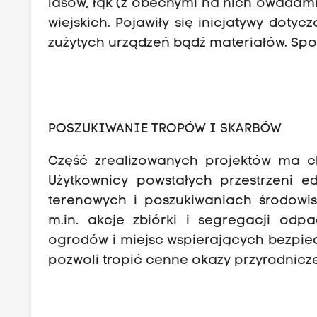
lasów, łąk (z obecnymi na nich owadami
wiejskich. Pojawiły się inicjatywy dot
zużytych urządzeń bądź materiałów. Sp
POSZUKIWANIE TROPÓW I SKARBÓW
Część zrealizowanych projektów ma cha
Użytkownicy powstałych przestrzeni 
terenowych i poszukiwaniach środowi
m.in. akcje zbiórki i segregacji od
ogrodów i miejsc wspierających bezpiec
pozwoli tropić cenne okazy przyrodnic