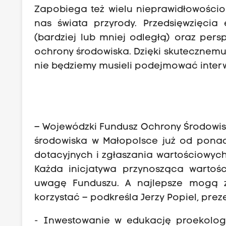
Zapobiega też wielu nieprawidłowośc
nas świata przyrody. Przedsięwzięci
(bardziej lub mniej odległą) oraz pe
ochrony środowiska. Dzięki skutecznemu
nie będziemy musieli podejmować interwe
– Wojewódzki Fundusz Ochrony Środowis
środowiska w Małopolsce już od pona
dotacyjnych i zgłaszania wartościowyc
Każda inicjatywa przynosząca wartoś
uwagę Funduszu. A najlepsze mogą z
korzystać – podkreśla Jerzy Popiel, pre
- Inwestowanie w edukację proekologi