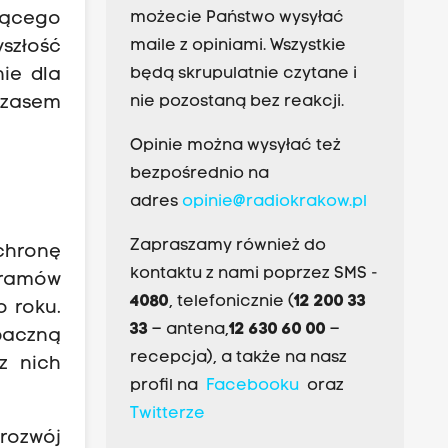
możecie Państwo wysyłać
jącego
maile z opiniami. Wszystkie
szłość
będą skrupulatnie czytane i
ie dla
nie pozostaną bez reakcji.
 czasem
Opinie można wysyłać też
bezpośrednio na
adres
opinie@radiokrakow.pl
Zapraszamy również do
ochronę
kontaktu z nami poprzez SMS -
gramów
4080
, telefonicznie (
12 200 33
 roku.
33
– antena,
12 630 60 00
–
baczną
recepcja), a także na nasz
z nich
profil na
Facebooku
oraz
Twitterze
rozwój