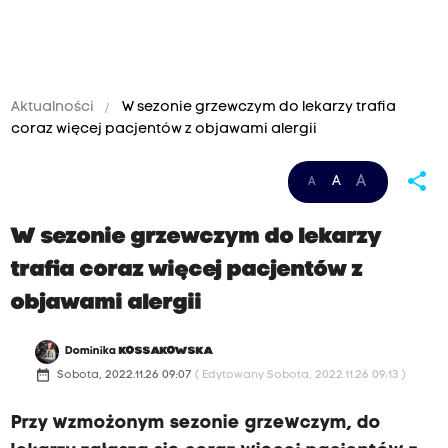
Aktualności
W sezonie grzewczym do lekarzy trafia
coraz więcej pacjentów z objawami alergii
share
A
A
A
W sezonie grzewczym do lekarzy
trafia coraz więcej pacjentów z
objawami alergii
Dominika
KOSSAKOWSKA
date_range
Sobota, 2022.11.26 09:07
( Edytowany Sobota, 2022.11.26 09:13 )
Przy wzmożonym sezonie grzewczym, do