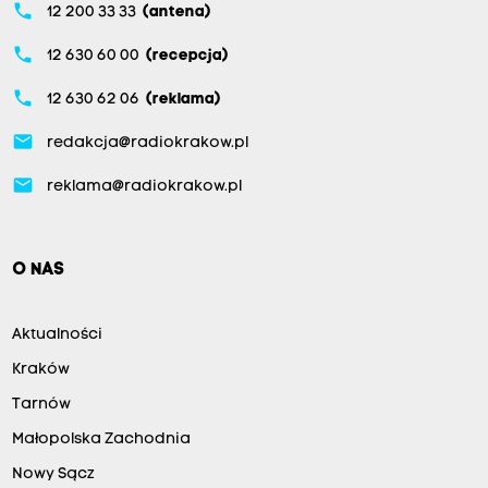
phone
12 200 33 33
(antena)
phone
12 630 60 00
(recepcja)
phone
12 630 62 06
(reklama)
email
redakcja@radiokrakow.pl
email
reklama@radiokrakow.pl
O NAS
Aktualności
Kraków
Tarnów
Małopolska Zachodnia
Nowy Sącz