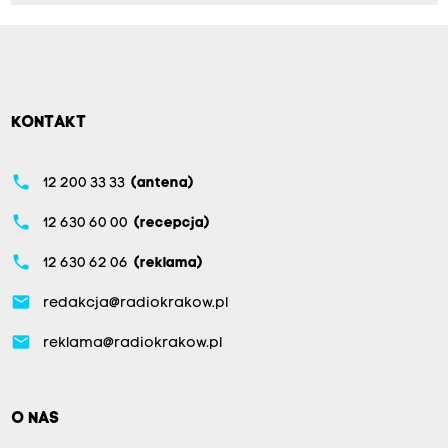
KONTAKT
phone
12 200 33 33
(antena)
phone
12 630 60 00
(recepcja)
phone
12 630 62 06
(reklama)
email
redakcja@radiokrakow.pl
email
reklama@radiokrakow.pl
O NAS