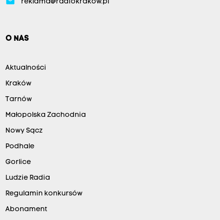
email
reklama@radiokrakow.pl
O NAS
Aktualności
Kraków
Tarnów
Małopolska Zachodnia
Nowy Sącz
Podhale
Gorlice
Ludzie Radia
Regulamin konkursów
Abonament