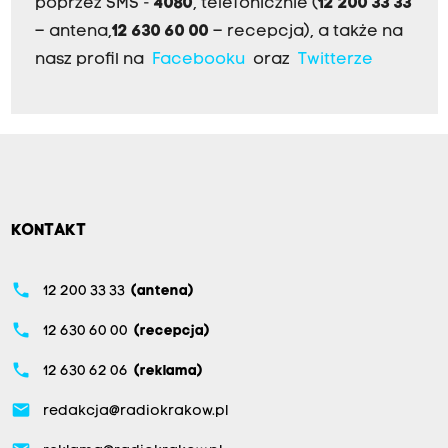
poprzez SMS -
4080
, telefonicznie (
12 200 33 33
– antena,
12 630 60 00
– recepcja), a także na
nasz profil na
Facebooku
oraz
Twitterze
KONTAKT
phone
12 200 33 33
(antena)
phone
12 630 60 00
(recepcja)
phone
12 630 62 06
(reklama)
email
redakcja@radiokrakow.pl