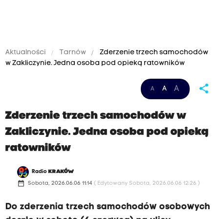
Aktualności
Tarnów
Zderzenie trzech samochodów
w Zakliczynie. Jedna osoba pod opieką ratowników
share
A
A
A
Zderzenie trzech samochodów w
Zakliczynie. Jedna osoba pod opieką
ratowników
Radio
KRAKÓW
date_range
Sobota, 2026.06.06 11:14
( Edytowany Sobota, 2026.06.06 12:26 )
Do zderzenia trzech samochodów osobowych