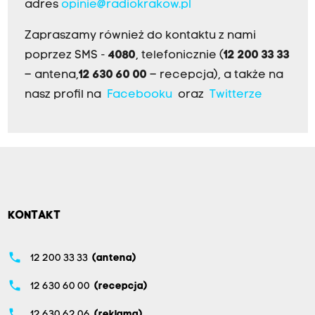
adres
opinie@radiokrakow.pl
Zapraszamy również do kontaktu z nami
poprzez SMS -
4080
, telefonicznie (
12 200 33 33
– antena,
12 630 60 00
– recepcja), a także na
nasz profil na
Facebooku
oraz
Twitterze
KONTAKT
phone
12 200 33 33
(antena)
phone
12 630 60 00
(recepcja)
phone
12 630 62 06
(reklama)