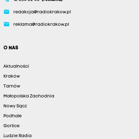
email
redakcja@radiokrakow.pl
email
reklama@radiokrakow.pl
O NAS
Aktualności
Kraków
Tarnów
Małopolska Zachodnia
Nowy Sącz
Podhale
Gorlice
Ludzie Radia