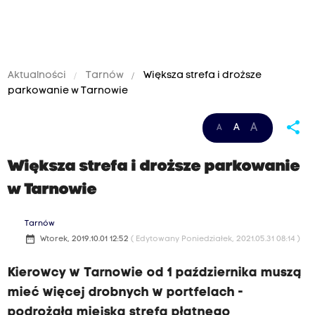
Aktualności
Tarnów
Większa strefa i droższe
parkowanie w Tarnowie
share
A
A
A
Większa strefa i droższe parkowanie
w Tarnowie
Tarnów
date_range
Wtorek, 2019.10.01 12:52
( Edytowany Poniedziałek, 2021.05.31 08:14 )
Kierowcy w Tarnowie od 1 października muszą
mieć więcej drobnych w portfelach -
podrożała miejska strefa płatnego