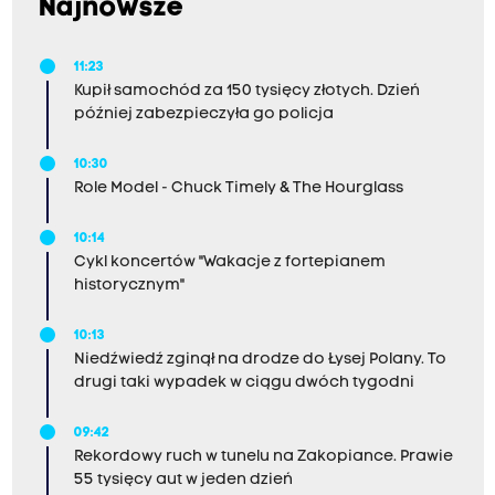
Najnowsze
11:23
Kupił samochód za 150 tysięcy złotych. Dzień
później zabezpieczyła go policja
10:30
Role Model - Chuck Timely & The Hourglass
10:14
Cykl koncertów "Wakacje z fortepianem
historycznym"
10:13
Niedźwiedź zginął na drodze do Łysej Polany. To
drugi taki wypadek w ciągu dwóch tygodni
09:42
Rekordowy ruch w tunelu na Zakopiance. Prawie
55 tysięcy aut w jeden dzień