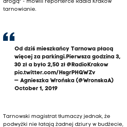
drogą" - mówili reporterce Radia Kraków
tarnowianie.
Od dziś mieszkańcy Tarnowa płacą
więcej za parkingi.Pierwsza godzina 3,
30 zł a było 2,50 zł
@RadioKrakow
pic.twitter.com/HsgrPHQWZv
— Agnieszka Wrońska (@WronskaA)
October 1, 2019
Tarnowski magistrat tłumaczy jednak, że
podwyżki nie łatają żadnej dziury w budżecie,