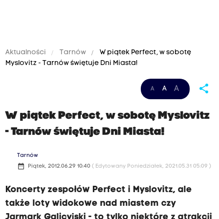
Aktualności
Tarnów
W piątek Perfect, w sobotę
Myslovitz - Tarnów świętuje Dni Miasta!
share
A
A
A
W piątek Perfect, w sobotę Myslovitz
- Tarnów świętuje Dni Miasta!
Tarnów
date_range
Piątek, 2012.06.29 10:40
( Edytowany Poniedziałek, 2021.05.31 05:09 )
Koncerty zespołów Perfect i Myslovitz, ale
także loty widokowe nad miastem czy
Jarmark Galicyjski - to tylko niektóre z atrakcji