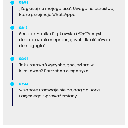
08:54
„Zagłosuj na mojego psa”. Uwaga na oszustwo,
które przejmuje WhatsAppa
08:15
Senator Monika Piątkowska (KO): "Pomysł
deportowania niepracujących Ukraińców to
demagogia"
08:01
Jak uratować wysychające jezioro w
Klimkówce? Potrzebna ekspertyza
07:44
W sobotę tramwaje nie dojadą do Borku
Fałęckiego. Sprawdź zmiany