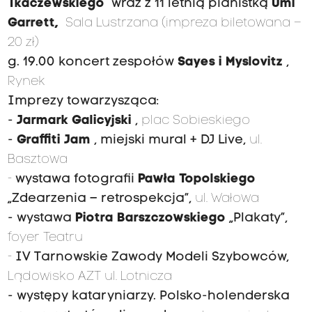
Tkaczewskiego
wraz z 11 letnią pianistką
Umi
Garrett,
Sala Lustrzana (impreza biletowana –
20 zł)
g. 19.00 koncert zespołów
Sayes i Myslovitz
,
Rynek
Imprezy towarzysząca:
-
Jarmark Galicyjski
,
plac Sobieskiego
-
Graffiti Jam
, miejski mural + DJ Live,
ul.
Basztowa
-
wystawa fotografii
Pawła Topolskiego
„Zdearzenia – retrospekcja”,
ul. Wałowa
- wystawa
Piotra Barszczowskiego
„Plakaty”,
foyer Teatru
-
IV Tarnowskie Zawody Modeli Szybowców,
Lądowisko AZT ul. Lotnicza
- występy kataryniarzy. Polsko-holenderska