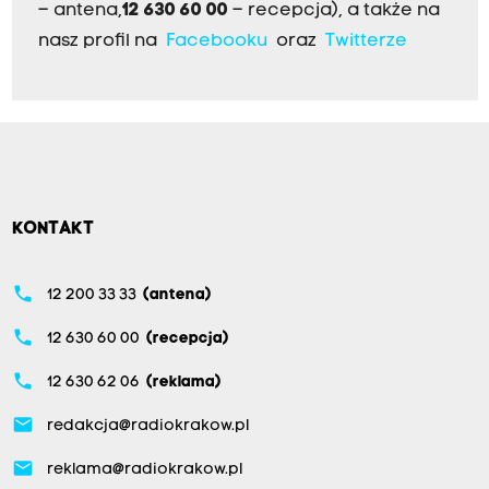
– antena,
12 630 60 00
– recepcja), a także na
nasz profil na
Facebooku
oraz
Twitterze
KONTAKT
phone
12 200 33 33
(antena)
phone
12 630 60 00
(recepcja)
phone
12 630 62 06
(reklama)
email
redakcja@radiokrakow.pl
email
reklama@radiokrakow.pl