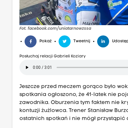
Fot. facebook.com/uniatarnowzssa
Pokaż
Tweetnij
Udostęp
Posłuchaj relacji Gabrieli Koziary
Jeszcze przed meczem gorąco było wokó
spotkania ogłoszono, że 41-latek nie poj
zawodnika. Oburzenia tym faktem nie kry
kontuzji żużlowca. Trener Stanisław Burz
ostatnich spotkań i nie mógł przystąpić d