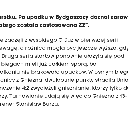
arstku. Po upadku w Bydgoszczy doznał zaró
Dlatego została zastosowana ZZ”.
zaczęli z wysokiego C. Już w pierwszej serii
wagę, a różnica mogła być jeszcze wyższa, gd
 Druga seria startów ponownie ułożyła się pod
biegach mieli już całkiem sporą, bo
otkaniu nie brakowało upadków. W ósmym biegu
dnicy z Gniezna, dwukrotnie punkty straciła Uni
zenie 4:2 zwyciężyli gnieźnianie, którzy tylko 
zy. Tarnowianie udają się więc do Gniezna z 13-
rener Stanisław Burza.