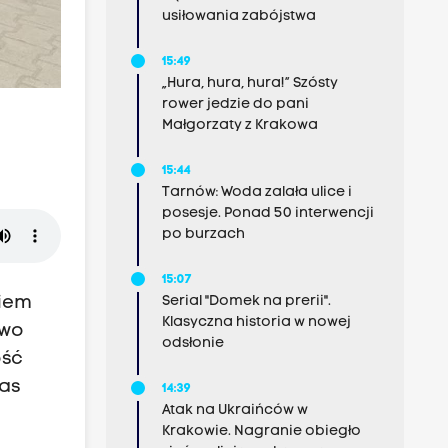
usiłowania zabójstwa
15:49
„Hura, hura, hura!” Szósty
rower jedzie do pani
Małgorzaty z Krakowa
15:44
Tarnów: Woda zalała ulice i
posesje. Ponad 50 interwencji
po burzach
15:07
ciem
Serial "Domek na prerii".
Klasyczna historia w nowej
two
odsłonie
ość
zas
14:39
Atak na Ukraińców w
Krakowie. Nagranie obiegło