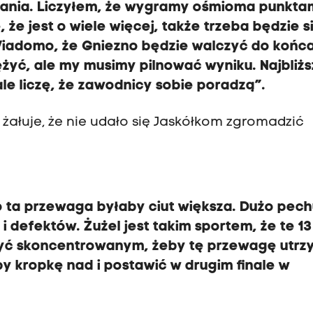
ania. Liczyłem, że wygramy ośmioma punktami
 że jest o wiele więcej, także trzeba będzie s
Wiadomo, że Gniezno będzie walczyć do końca
ężyć, ale my musimy pilnować wyniku. Najbliżs
e liczę, że zawodnicy sobie poradzą”.
 żałuje, że nie udało się Jaskółkom zgromadzić
o ta przewaga byłaby ciut większa. Dużo pech
defektów. Żużel jest takim sportem, że te 13
 być skoncentrowanym, żeby tę przewagę utrz
y kropkę nad i postawić w drugim finale w