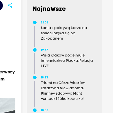
share
Najnowsze
21:01
Łania z pokrywą kosza na
śmieci błąka się po
Zakopanem
19:47
Wisła Kraków podejmuje
imienniczkę z Płocka. Relacja
LIVE
ierwszy
18:23
em
Triumf na Górze Wiatrów:
Katarzyna Niewiadoma-
Phinney zdobywa Mont
Ventoux i żółtą koszulkę!
18:08