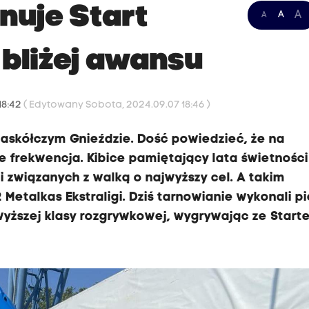
nuje Start
A
A
A
 bliżej awansu
18:42
( Edytowany Sobota, 2024.09.07 18:46 )
askółczym Gnieździe. Dość powiedzieć, że na
 frekwencja. Kibice pamiętający lata świetności
i związanych z walką o najwyższy cel. A takim
 Metalkas Ekstraligi. Dziś tarnowianie wykonali p
wyższej klasy rozgrywkowej, wygrywając ze Start