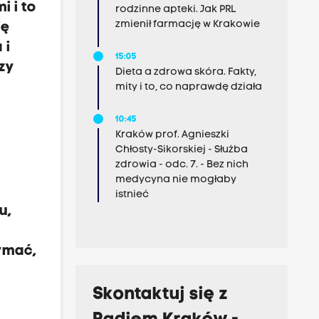
 i to
rodzinne apteki. Jak PRL
zmienił farmację w Krakowie
ię
 i
15:05
zy
Dieta a zdrowa skóra. Fakty,
mity i to, co naprawdę działa
10:45
Kraków prof. Agnieszki
Chłosty-Sikorskiej - Służba
zdrowia - odc. 7. - Bez nich
medycyna nie mogłaby
istnieć
u,
ymać,
Skontaktuj się z