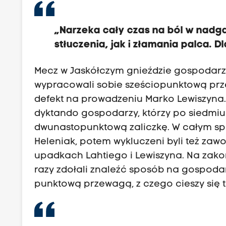
„Narzeka cały czas na ból w nadg
stłuczenia, jak i złamania palca. 
Mecz w Jaskółczym gnieździe gospodarze 
wypracowali sobie sześciopunktową prze
defekt na prowadzeniu Marko Lewiszyna.
dyktando gospodarzy, którzy po siedmiu 
dwunastopunktową zaliczkę. W całym sp
Heleniak, potem wykluczeni byli też zawo
upadkach Lahtiego i Lewiszyna. Na zakońc
razy zdołali znaleźć sposób na gospodar
punktową przewagą, z czego cieszy się t