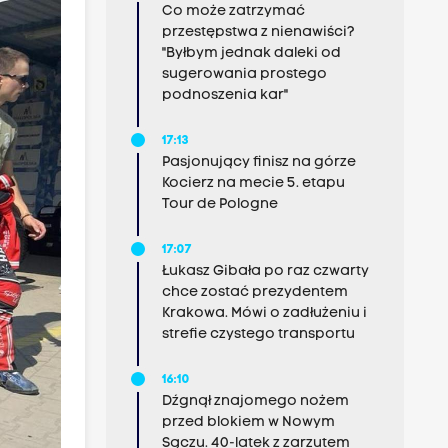
Co może zatrzymać
przestępstwa z nienawiści?
"Byłbym jednak daleki od
sugerowania prostego
podnoszenia kar"
17:13
Pasjonujący finisz na górze
Kocierz na mecie 5. etapu
Tour de Pologne
17:07
Łukasz Gibała po raz czwarty
chce zostać prezydentem
Krakowa. Mówi o zadłużeniu i
strefie czystego transportu
16:10
Dźgnął znajomego nożem
przed blokiem w Nowym
Sączu. 40-latek z zarzutem