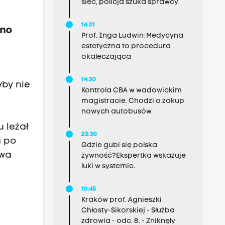
sieć, policja szuka sprawcy
14:31
wno
Prof. Inga Ludwin: Medycyna
estetyczna to procedura
okaleczająca
14:30
yby nie
Kontrola CBA w wadowickim
magistracie. Chodzi o zakup
nowych autobusów
 leżał
22:30
a po
Gdzie gubi się polska
dwa
żywność?Ekspertka wskazuje
luki w systemie.
10:45
Kraków prof. Agnieszki
Chłosty-Sikorskiej - Służba
zdrowia - odc. 8. - Zniknęły