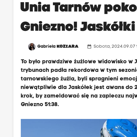
Unia Tarnów poko
Gniezno! Jaskółki
date_range
Gabriela
KOZIARA
Sobota, 2024.09.07 
To było prawdziwe żużlowe widowisko w J
trybunach padła rekordowa w tym sezonie
tarnowskiego żużla, byli spragnieni emocj
niewątpliwie dla Jaskółek jest awans do 2
krok, by zameldować się na zapleczu naj
Gniezno 51:38.