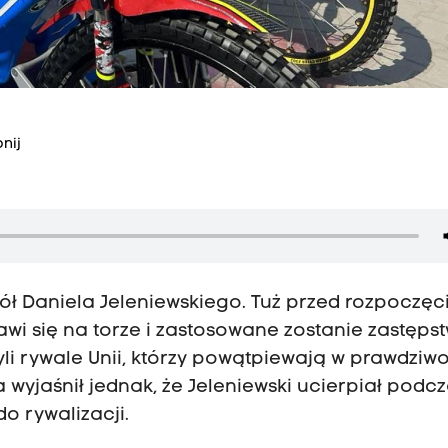
nij
ł Daniela Jeleniewskiego. Tuż przed rozpoczę
awi się na torze i zastosowane zostanie zastęps
li rywale Unii, którzy powątpiewają w prawdziw
a wyjaśnił jednak, że Jeleniewski ucierpiał podc
o rywalizacji.