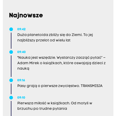
Najnowsze
09:42
Duża planetoida zbliży się do Ziemi. To jej
najbliższy przelot od wielu lat
09:40
"Nauka jest wszędzie. Wystarczy zacząć pytać” –
Adam Mirek o książkach, które oswajają dzieci z
nauką
09:16
Pasy grają o pierwsze zwycięstwo. TRANSMISJA
09:10
Pierwsza miłość w książkach. Od motyli w
brzuchu po trudne pytania