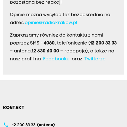
pozostaną bez reakcji.
Opinie można wysyłać też bezpośrednio na
adres
opinie@radiokrakow.pl
Zapraszamy również do kontaktu z nami
poprzez SMS -
4080
, telefonicznie (
12 200 33 33
– antena,
12 630 60 00
– recepcja), a także na
nasz profil na
Facebooku
oraz
Twitterze
KONTAKT
phone
12 200 33 33
(antena)