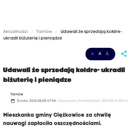
Aktualności
Tarnów
Udawali że sprzedają kołdre-
ukradli biżuterię i pieniądze
share
A
A
A
Udawali że sprzedają kołdre- ukradli
biżuterię i pieniądze
Tarnów
date_range
Środa, 2012.08.08 07:56
( Edytowany Poniedziałek, 2021.05.31 05:11 )
Mieszkanka gminy Ciężkowice za chwilę
nauwagi zapłaciła oszczędnościami.