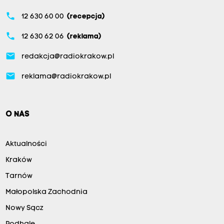
phone
12 630 60 00
(recepcja)
phone
12 630 62 06
(reklama)
email
redakcja@radiokrakow.pl
email
reklama@radiokrakow.pl
O NAS
Aktualności
Kraków
Tarnów
Małopolska Zachodnia
Nowy Sącz