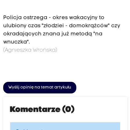
Policja ostrzega - okres wakacyjny to
ulubiony czas "złodziei - domokrążców" czy
okradających znana już metodą "na
wnuczka".
(Agnieszka Wrońska)
Wyślij opinię na temat artykułu
Komentarze (0)