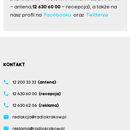
– antena,
12 630 60 00
– recepcja), a także na
nasz profil na
Facebooku
oraz
Twitterze
KONTAKT
phone
12 200 33 33
(antena)
phone
12 630 60 00
(recepcja)
phone
12 630 62 06
(reklama)
email
redakcja@radiokrakow.pl
email
reklama@radiokrakow.pl