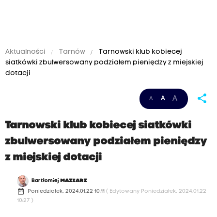
Aktualności
Tarnów
Tarnowski klub kobiecej
siatkówki zbulwersowany podziałem pieniędzy z miejskiej
dotacji
share
A
A
A
Tarnowski klub kobiecej siatkówki
zbulwersowany podziałem pieniędzy
z miejskiej dotacji
Bartłomiej
MAZIARZ
date_range
Poniedziałek, 2024.01.22 10:11
( Edytowany Poniedziałek, 2024.01.22
10:27 )