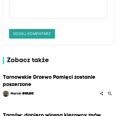
DODAJ KOMENTARZ
Zobacz także
Tarnowskie Drzewo Pamięci zostanie
poszerzone
search
share
Marcin
GOLEC
Tarnów: dopiero wiosną kierowcy znów