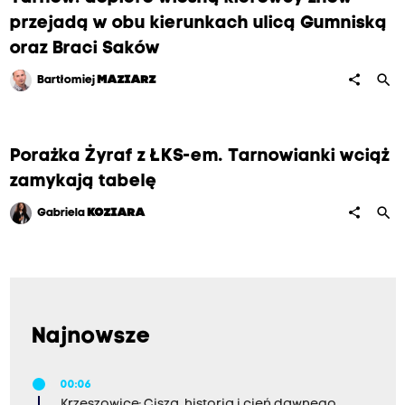
przejadą w obu kierunkach ulicą Gumniską
oraz Braci Saków
search
share
Bartłomiej
MAZIARZ
Porażka Żyraf z ŁKS-em. Tarnowianki wciąż
zamykają tabelę
search
share
Gabriela
KOZIARA
Najnowsze
00:06
Krzeszowice: Cisza, historia i cień dawnego