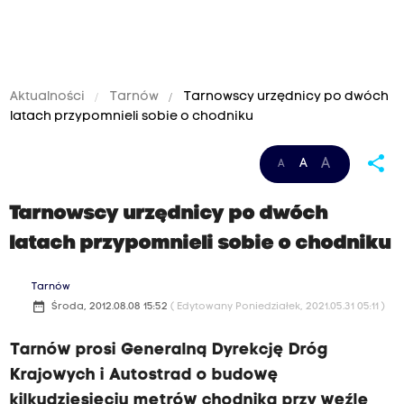
Aktualności
Tarnów
Tarnowscy urzędnicy po dwóch
latach przypomnieli sobie o chodniku
share
A
A
A
Tarnowscy urzędnicy po dwóch
latach przypomnieli sobie o chodniku
Tarnów
date_range
Środa, 2012.08.08 15:52
( Edytowany Poniedziałek, 2021.05.31 05:11 )
Tarnów prosi Generalną Dyrekcję Dróg
Krajowych i Autostrad o budowę
kilkudziesięciu metrów chodnika przy węźle