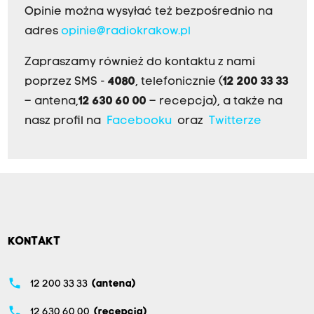
Opinie można wysyłać też bezpośrednio na
adres
opinie@radiokrakow.pl
Zapraszamy również do kontaktu z nami
poprzez SMS -
4080
, telefonicznie (
12 200 33 33
– antena,
12 630 60 00
– recepcja), a także na
nasz profil na
Facebooku
oraz
Twitterze
KONTAKT
phone
12 200 33 33
(antena)
phone
12 630 60 00
(recepcja)