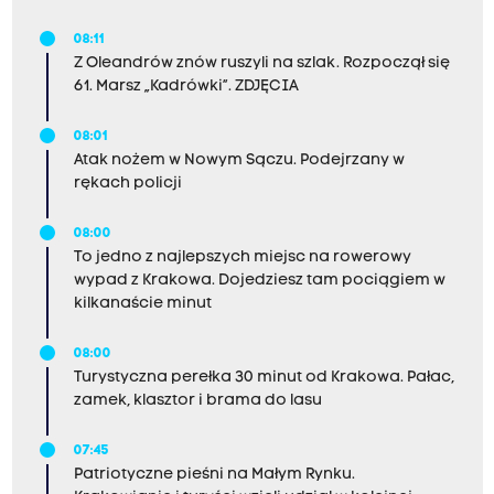
08:11
Z Oleandrów znów ruszyli na szlak. Rozpoczął się
61. Marsz „Kadrówki”. ZDJĘCIA
08:01
Atak nożem w Nowym Sączu. Podejrzany w
rękach policji
08:00
To jedno z najlepszych miejsc na rowerowy
wypad z Krakowa. Dojedziesz tam pociągiem w
kilkanaście minut
08:00
Turystyczna perełka 30 minut od Krakowa. Pałac,
zamek, klasztor i brama do lasu
07:45
Patriotyczne pieśni na Małym Rynku.