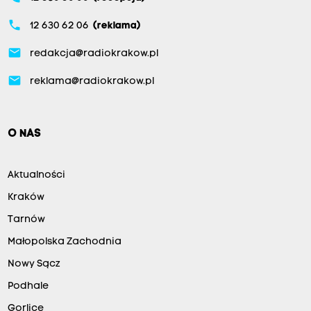
phone
12 630 62 06
(reklama)
email
redakcja@radiokrakow.pl
email
reklama@radiokrakow.pl
O NAS
Aktualności
Kraków
Tarnów
Małopolska Zachodnia
Nowy Sącz
Podhale
Gorlice