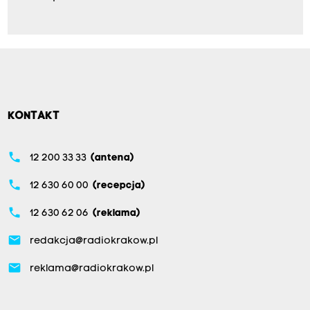
KONTAKT
phone
12 200 33 33
(antena)
phone
12 630 60 00
(recepcja)
phone
12 630 62 06
(reklama)
email
redakcja@radiokrakow.pl
email
reklama@radiokrakow.pl