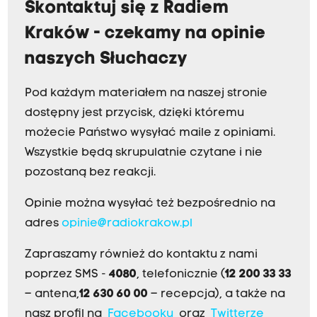
Skontaktuj się z Radiem
Kraków - czekamy na opinie
naszych Słuchaczy
Pod każdym materiałem na naszej stronie
dostępny jest przycisk, dzięki któremu
możecie Państwo wysyłać maile z opiniami.
Wszystkie będą skrupulatnie czytane i nie
pozostaną bez reakcji.
Opinie można wysyłać też bezpośrednio na
adres
opinie@radiokrakow.pl
Zapraszamy również do kontaktu z nami
poprzez SMS -
4080
, telefonicznie (
12 200 33 33
– antena,
12 630 60 00
– recepcja), a także na
nasz profil na
Facebooku
oraz
Twitterze