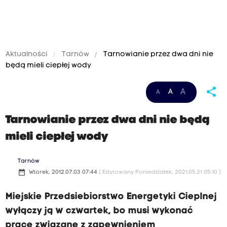
Aktualności
Tarnów
Tarnowianie przez dwa dni nie
będą mieli ciepłej wody
share
A
A
A
Tarnowianie przez dwa dni nie będą
mieli ciepłej wody
Tarnów
date_range
Wtorek, 2012.07.03 07:44
( Edytowany Poniedziałek, 2021.05.31 05:10 )
Miejskie Przedsiebiorstwo Energetyki Cieplnej
wyłączy ją w czwartek, bo musi wykonać
prace związane z zapewnieniem