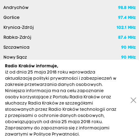
Andrychów
98.8 MHz
Gorlice
97.4 MHz
Krynica-Zdrój
102.1 MHz
Rabka-Zdrój
87.6 MHz
Szczawnica
90 MHz
Nowy Sącz
90 MHz
Radio Kraków informuje,
iż od dnia 25 maja 2018 roku wprowadza
aktualizację polityki prywatności i zabezpieczeń w
zakresie przetwarzania danych osobowych.
Niniejsza informacja ma na celu zapoznanie
osoby korzystające z Portalu Radia Kraków oraz
słuchaczy Radia Kraków ze szczegółami
stosowanych przez Radio Kraków technologii oraz
RADIO KRAKÓW SA. Aleja Juliusza Słowackiego 22, 30-007
z przepisami o ochronie danych osobowych,
Kraków
obowiązujących od dnia 25 maja 2018 roku.
Zapraszamy do zapoznania się z informacjami
Antena: 12 200 33 33
zawartymi w Polityce Prywatności.