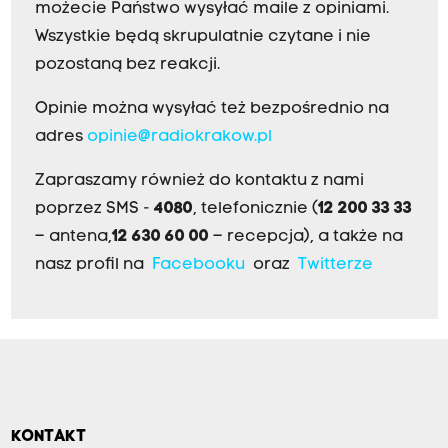
możecie Państwo wysyłać maile z opiniami.
Wszystkie będą skrupulatnie czytane i nie
pozostaną bez reakcji.
Opinie można wysyłać też bezpośrednio na
adres
opinie@radiokrakow.pl
Zapraszamy również do kontaktu z nami
poprzez SMS -
4080
, telefonicznie (
12 200 33 33
– antena,
12 630 60 00
– recepcja), a także na
nasz profil na
Facebooku
oraz
Twitterze
KONTAKT