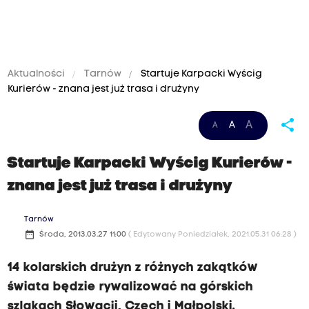
Aktualności
Tarnów
Startuje Karpacki Wyścig
Kurierów - znana jest już trasa i drużyny
share
A
A
A
Startuje Karpacki Wyścig Kurierów -
znana jest już trasa i drużyny
Tarnów
date_range
Środa, 2013.03.27 11:00
( Edytowany Poniedziałek, 2021.05.31 06:28 )
14 kolarskich drużyn z różnych zakątków
świata będzie rywalizować na górskich
szlakach Słowacji, Czech i Małpolski.