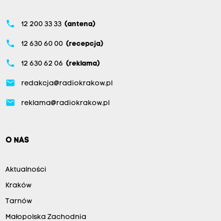
phone
12 200 33 33
(antena)
phone
12 630 60 00
(recepcja)
phone
12 630 62 06
(reklama)
email
redakcja@radiokrakow.pl
email
reklama@radiokrakow.pl
O NAS
Aktualności
Kraków
Tarnów
Małopolska Zachodnia