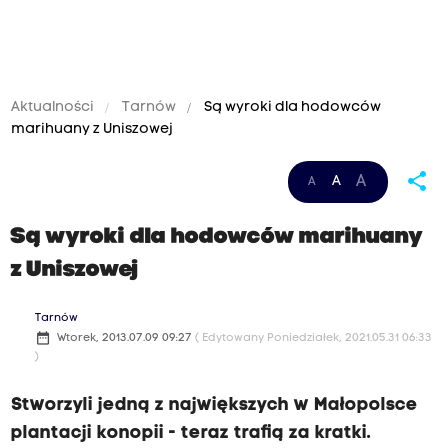
Aktualności
Tarnów
Są wyroki dla hodowców
marihuany z Uniszowej
share
A
A
A
Są wyroki dla hodowców marihuany
z Uniszowej
Tarnów
date_range
Wtorek, 2013.07.09 09:27
( Edytowany Poniedziałek, 2021.05.31 06:33
)
Stworzyli jedną z największych w Małopolsce
plantacji konopii - teraz trafią za kratki.