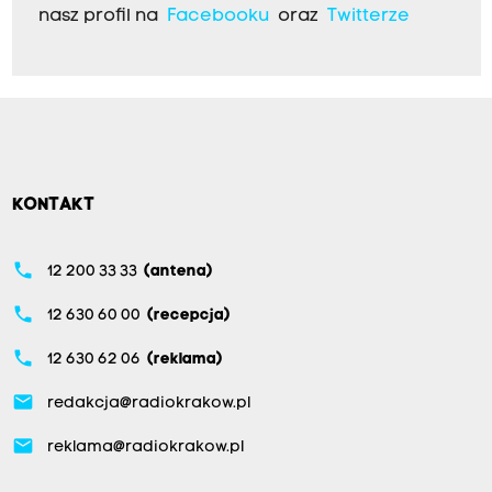
nasz profil na
Facebooku
oraz
Twitterze
KONTAKT
phone
12 200 33 33
(antena)
phone
12 630 60 00
(recepcja)
phone
12 630 62 06
(reklama)
email
redakcja@radiokrakow.pl
email
reklama@radiokrakow.pl