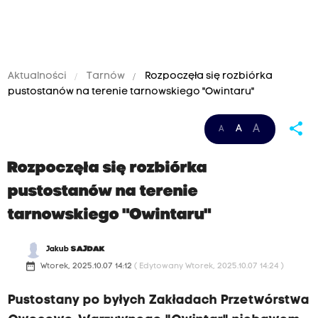
Aktualności
Tarnów
Rozpoczęła się rozbiórka
pustostanów na terenie tarnowskiego "Owintaru"
share
A
A
A
Rozpoczęła się rozbiórka
pustostanów na terenie
tarnowskiego "Owintaru"
Jakub
SAJDAK
date_range
Wtorek, 2025.10.07 14:12
( Edytowany Wtorek, 2025.10.07 14:24 )
Pustostany po byłych Zakładach Przetwórstwa