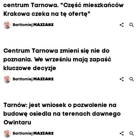
centrum Tarnowa. "Część mieszkańców
Krakowa czeka na tę ofertę"
search
share
Bartłomiej
MAZIARZ
Centrum Tarnowa zmieni się nie do
poznania. We wrześniu mają zapaść
kluczowe decyzje
search
share
Bartłomiej
MAZIARZ
Tarnów: jest wniosek o pozwolenie na
budowę osiedla na terenach dawnego
Owintaru
search
share
Bartłomiej
MAZIARZ