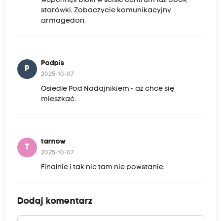
Wepchnęli bloki w ścisłe centrum tuż obok
starówki. Zobaczycie komunikacyjny
armagedon.
Podpis
P
2025-10-07
Osiedle Pod Nadajnikiem - aż chce się
mieszkać.
tarnow
T
2025-10-07
Finalnie i tak nic tam nie powstanie.
Dodaj komentarz