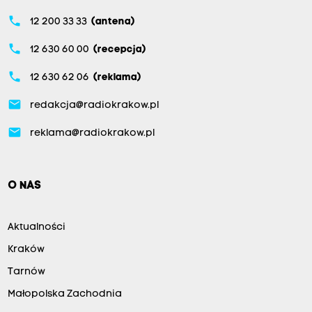
phone
12 200 33 33
(antena)
phone
12 630 60 00
(recepcja)
phone
12 630 62 06
(reklama)
email
redakcja@radiokrakow.pl
email
reklama@radiokrakow.pl
O NAS
Aktualności
Kraków
Tarnów
Małopolska Zachodnia