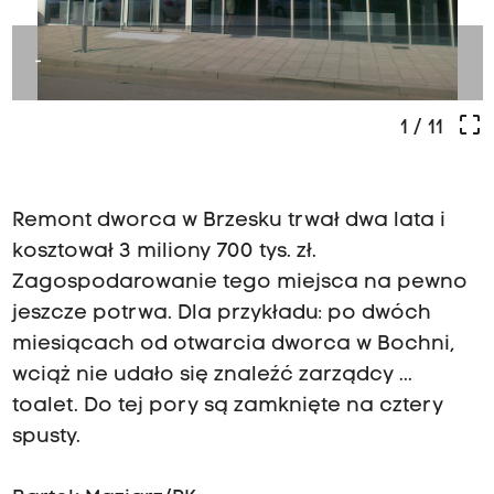
-
crop_free
1
/ 11
Remont dworca w Brzesku trwał dwa lata i
kosztował 3 miliony 700 tys. zł.
Zagospodarowanie tego miejsca na pewno
jeszcze potrwa. Dla przykładu: po dwóch
miesiącach od otwarcia dworca w Bochni,
wciąż nie udało się znaleźć zarządcy ...
toalet. Do tej pory są zamknięte na cztery
spusty.