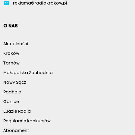
email
reklama@radiokrakow.pl
O NAS
Aktualności
Kraków
Tarnów
Małopolska Zachodnia
Nowy Sącz
Podhale
Gorlice
Ludzie Radia
Regulamin konkursów
Abonament