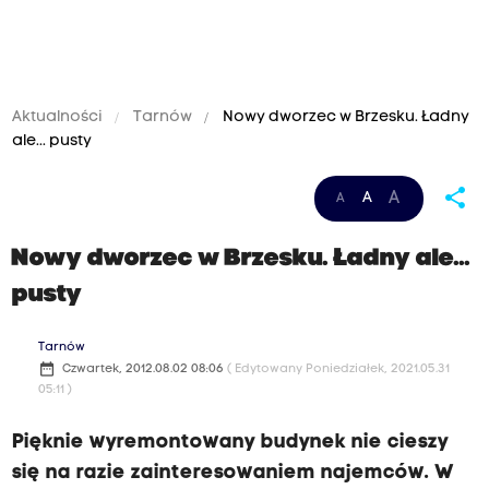
Aktualności
Tarnów
Nowy dworzec w Brzesku. Ładny
ale... pusty
share
A
A
A
Nowy dworzec w Brzesku. Ładny ale...
pusty
Tarnów
date_range
Czwartek, 2012.08.02 08:06
( Edytowany Poniedziałek, 2021.05.31
05:11 )
Pięknie wyremontowany budynek nie cieszy
się na razie zainteresowaniem najemców. W