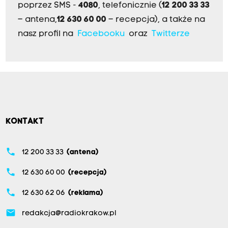
poprzez SMS -
4080
, telefonicznie (
12 200 33 33
– antena,
12 630 60 00
– recepcja), a także na
nasz profil na
Facebooku
oraz
Twitterze
KONTAKT
phone
12 200 33 33
(antena)
phone
12 630 60 00
(recepcja)
phone
12 630 62 06
(reklama)
email
redakcja@radiokrakow.pl