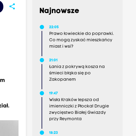
share
Najnowsze
22:05
Prawo łowieckie do poprawki.
Co mogą zyskać mieszkańcy
miast i wsi?
21:01
Łania z pokrywą kosza na
śmieci błąka się po
Zakopanem
um
19:47
Wisła Kraków lepsza od
iał.
imienniczki z Płocka! Drugie
zwycięstwo Białej Gwiazdy
przy Reymonta
18:23