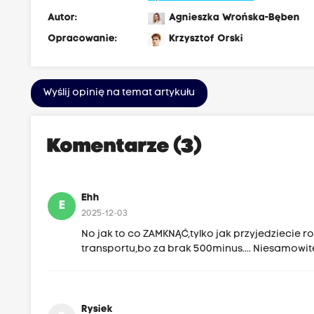
Autor:
Agnieszka Wrońska-Bęben
Opracowanie:
Krzysztof Orski
Wyślij opinię na temat artykułu
Komentarze (3)
Ehh
E
2025-12-03
No jak to co ZAMKNĄĆ,tylko jak przyjedziecie r
transportu,bo za brak 500minus.... Niesamowite
Rysiek