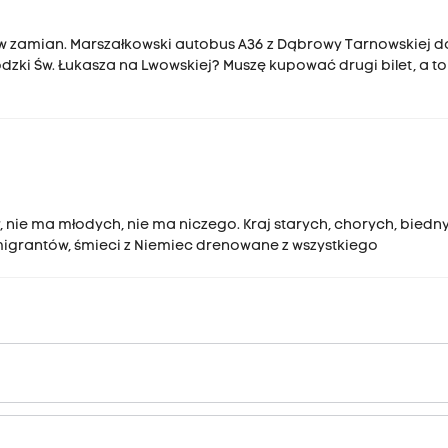
ic w zamian. Marszałkowski autobus A36 z Dąbrowy Tarnowskiej d
dzki Św. Łukasza na Lwowskiej? Muszę kupować drugi bilet, a to
y, nie ma młodych, nie ma niczego. Kraj starych, chorych, biedn
emigrantów, śmieci z Niemiec drenowane z wszystkiego