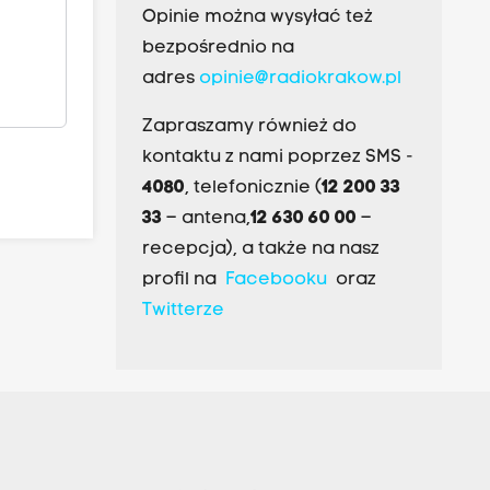
Opinie można wysyłać też
bezpośrednio na
adres
opinie@radiokrakow.pl
Zapraszamy również do
kontaktu z nami poprzez SMS -
4080
, telefonicznie (
12 200 33
33
– antena,
12 630 60 00
–
recepcja), a także na nasz
profil na
Facebooku
oraz
Twitterze