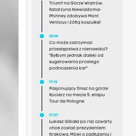
Triumf na Górze Wiatrów:
Katarzyna Niewiadoma-
Phinney zdobywa Mont
Ventoux i żółtą koszulkę!
18:08
Co może zatrzymać
przestępstwa z nienawiści?
"Byłbym jednak daleki od
sugerowania prostego
podnoszenia kar"
17:13
Pasjonujący finisz na górze
Kocierz na mecie 5. etapu
Tour de Pologne
17:07
Łukasz Gibała po raz czwarty
chce zostać prezydentem
Krakowa. Mówi o zadłużeniu i