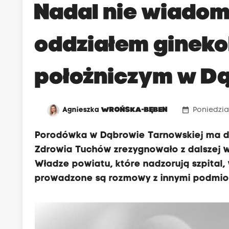
Nadal nie wiadomo
oddziałem gineko
położniczym w Dą
date_range
Agnieszka
WROŃSKA-BĘBEN
Poniedział
Porodówka w Dąbrowie Tarnowskiej ma dz
Zdrowia Tuchów zrezygnowało z dalszej w
Władze powiatu, które nadzorują szpital
prowadzone są rozmowy z innymi podmiot