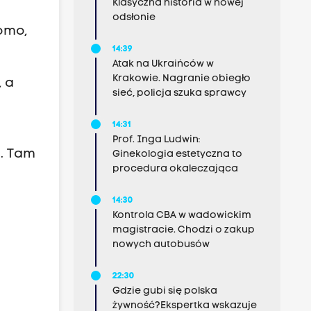
Klasyczna historia w nowej
odsłonie
domo,
14:39
Atak na Ukraińców w
Krakowie. Nagranie obiegło
, a
sieć, policja szuka sprawcy
14:31
Prof. Inga Ludwin:
a. Tam
Ginekologia estetyczna to
procedura okaleczająca
14:30
Kontrola CBA w wadowickim
magistracie. Chodzi o zakup
nowych autobusów
22:30
Gdzie gubi się polska
żywność?Ekspertka wskazuje