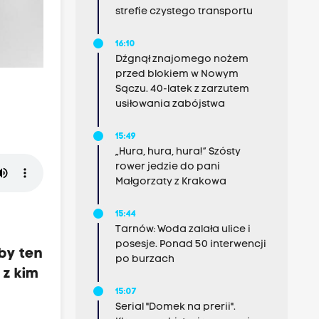
strefie czystego transportu
16:10
Dźgnął znajomego nożem
przed blokiem w Nowym
Sączu. 40-latek z zarzutem
usiłowania zabójstwa
15:49
„Hura, hura, hura!” Szósty
rower jedzie do pani
Małgorzaty z Krakowa
15:44
Tarnów: Woda zalała ulice i
posesje. Ponad 50 interwencji
by ten
po burzach
 z kim
15:07
Serial "Domek na prerii".