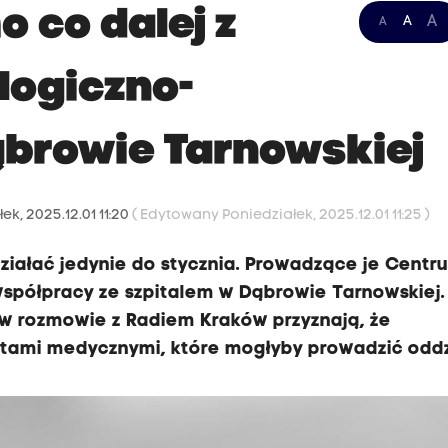
 co dalej z
A
A
A
logiczno-
browie Tarnowskiej
ek, 2025.12.01 11:20
( Edytowany Poniedziałek, 2025.12.01 11:25 )
iałać jedynie do stycznia. Prowadzące je Centr
spółpracy ze szpitalem w Dąbrowie Tarnowskiej.
, w rozmowie z Radiem Kraków przyznają, że
ami medycznymi, które mogłyby prowadzić oddz