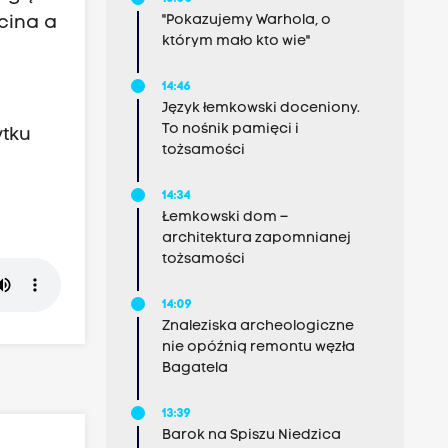
"Pokazujemy Warhola, o
cina a
którym mało kto wie"
14:46
Język łemkowski doceniony.
To nośnik pamięci i
ytku
tożsamości
14:34
Łemkowski dom –
architektura zapomnianej
tożsamości
14:09
Znaleziska archeologiczne
nie opóźnią remontu węzła
Bagatela
13:39
Barok na Spiszu Niedzica