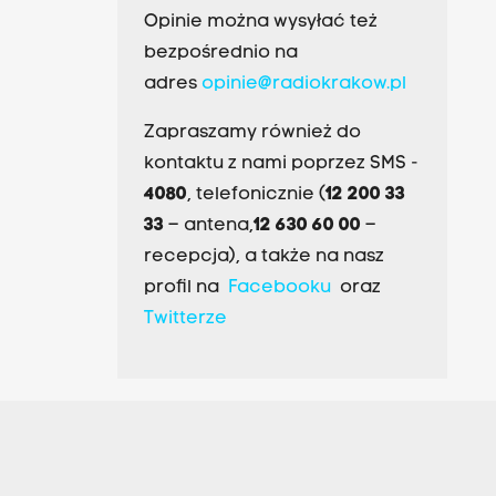
Opinie można wysyłać też
bezpośrednio na
adres
opinie@radiokrakow.pl
Zapraszamy również do
kontaktu z nami poprzez SMS -
4080
, telefonicznie (
12 200 33
33
– antena,
12 630 60 00
–
recepcja), a także na nasz
profil na
Facebooku
oraz
Twitterze