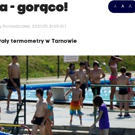
a - gorąco!
A
A
A
 Poniedziałek, 2021.05.31 05:10 )
ywały termometry w Tarnowie