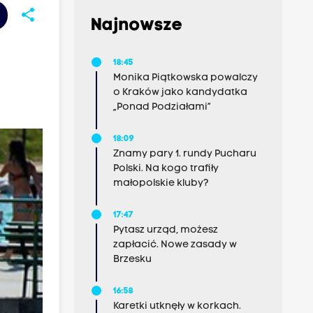
share
Najnowsze
18:45
Monika Piątkowska powalczy
o Kraków jako kandydatka
„Ponad Podziałami”
18:09
Znamy pary 1. rundy Pucharu
Polski. Na kogo trafiły
małopolskie kluby?
17:47
Pytasz urząd, możesz
zapłacić. Nowe zasady w
Brzesku
16:58
Karetki utknęły w korkach.