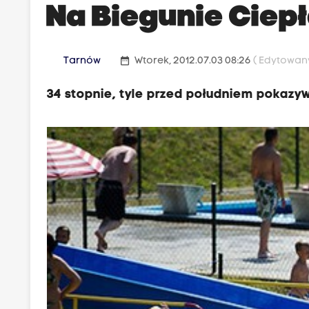
Na Biegunie Ciepł
date_range
Tarnów
Wtorek, 2012.07.03 08:26
( Edytowany
34 stopnie, tyle przed południem pokaz