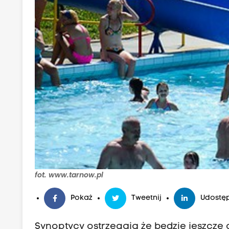
fot. www.tarnow.pl
Pokaż
Tweetnij
Udostęp
Synoptycy ostrzegają że będzie jeszcze 