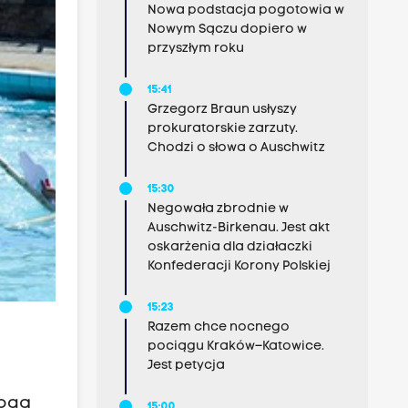
Nowa podstacja pogotowia w
Nowym Sączu dopiero w
przyszłym roku
15:41
Grzegorz Braun usłyszy
prokuratorskie zarzuty.
Chodzi o słowa o Auschwitz
15:30
Negowała zbrodnie w
Auschwitz-Birkenau. Jest akt
oskarżenia dla działaczki
Konfederacji Korony Polskiej
15:23
Razem chce nocnego
pociągu Kraków–Katowice.
Jest petycja
mogą
15:00