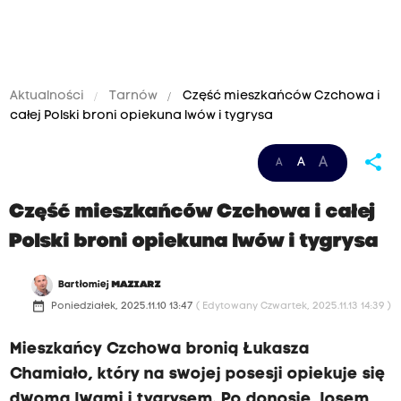
Aktualności
Tarnów
Część mieszkańców Czchowa i
całej Polski broni opiekuna lwów i tygrysa
share
A
A
A
Część mieszkańców Czchowa i całej
Polski broni opiekuna lwów i tygrysa
Bartłomiej
MAZIARZ
date_range
Poniedziałek, 2025.11.10 13:47
( Edytowany Czwartek, 2025.11.13 14:39 )
Mieszkańcy Czchowa bronią Łukasza
Chamiało, który na swojej posesji opiekuje się
dwoma lwami i tygrysem. Po donosie, losem