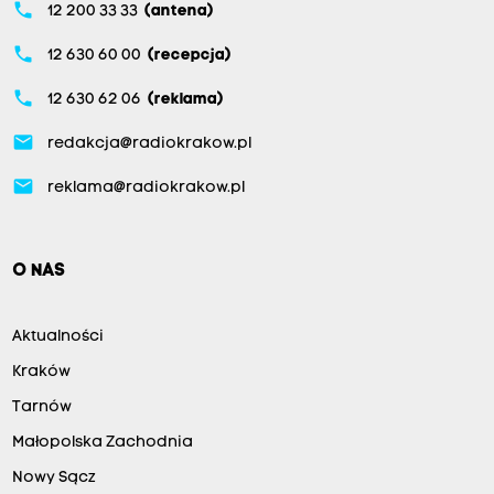
phone
12 200 33 33
(antena)
phone
12 630 60 00
(recepcja)
phone
12 630 62 06
(reklama)
email
redakcja@radiokrakow.pl
email
reklama@radiokrakow.pl
O NAS
Aktualności
Kraków
Tarnów
Małopolska Zachodnia
Nowy Sącz