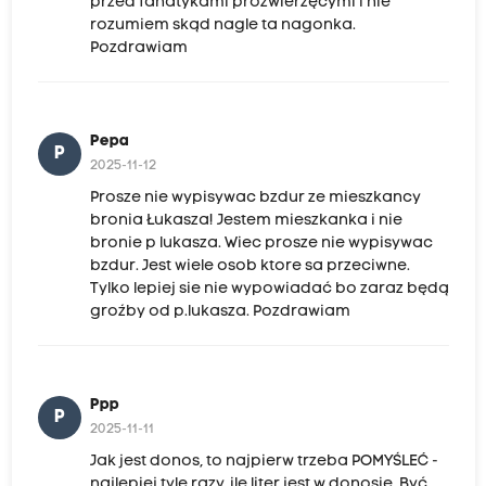
przed fanatykami prozwierzęcymi i nie
rozumiem skąd nagle ta nagonka.
Pozdrawiam
Pepa
P
2025-11-12
Prosze nie wypisywac bzdur ze mieszkancy
bronia Łukasza! Jestem mieszkanka i nie
bronie p lukasza. Wiec prosze nie wypisywac
bzdur. Jest wiele osob ktore sa przeciwne.
Tylko lepiej sie nie wypowiadać bo zaraz będą
groźby od p.lukasza. Pozdrawiam
Ppp
P
2025-11-11
Jak jest donos, to najpierw trzeba POMYŚLEĆ -
najlepiej tyle razy, ile liter jest w donosie. Być