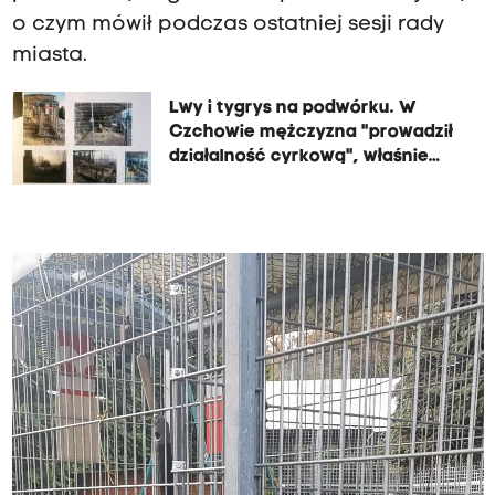
o czym mówił podczas ostatniej sesji rady
miasta.
Lwy i tygrys na podwórku. W
Czchowie mężczyzna "prowadził
działalność cyrkową", właśnie
usłyszał zarzuty