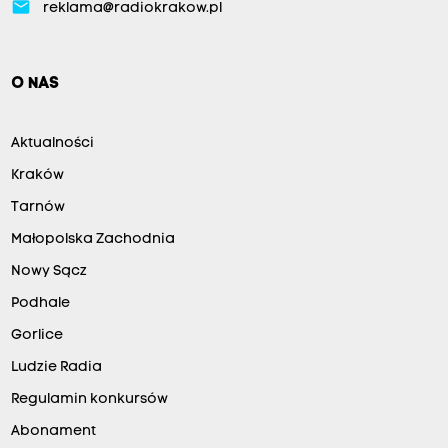
email
reklama@radiokrakow.pl
O NAS
Aktualności
Kraków
Tarnów
Małopolska Zachodnia
Nowy Sącz
Podhale
Gorlice
Ludzie Radia
Regulamin konkursów
Abonament