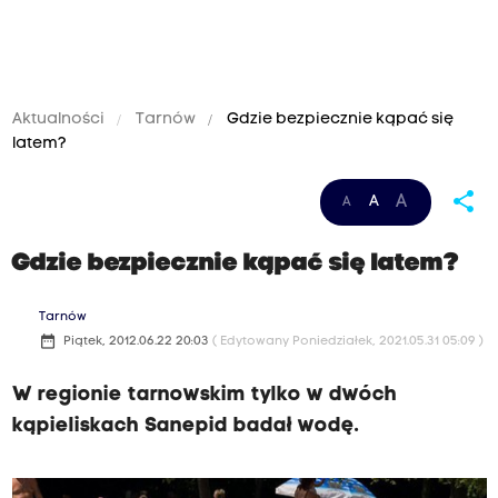
Aktualności
Tarnów
Gdzie bezpiecznie kąpać się
latem?
share
A
A
A
Gdzie bezpiecznie kąpać się latem?
Tarnów
date_range
Piątek, 2012.06.22 20:03
( Edytowany Poniedziałek, 2021.05.31 05:09 )
W regionie tarnowskim tylko w dwóch
kąpieliskach Sanepid badał wodę.