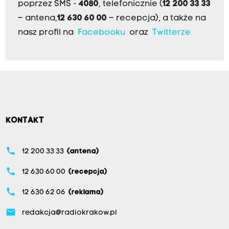
poprzez SMS -
4080
, telefonicznie (
12 200 33 33
– antena,
12 630 60 00
– recepcja), a także na
nasz profil na
Facebooku
oraz
Twitterze
KONTAKT
phone
12 200 33 33
(antena)
phone
12 630 60 00
(recepcja)
phone
12 630 62 06
(reklama)
email
redakcja@radiokrakow.pl