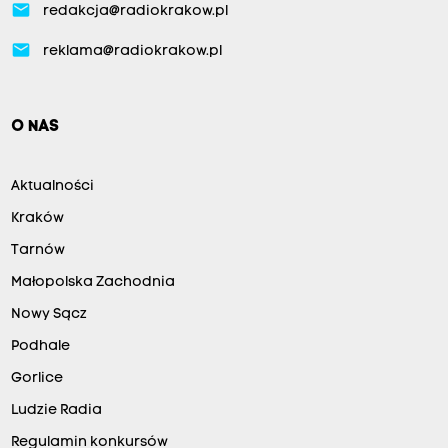
email
redakcja@radiokrakow.pl
email
reklama@radiokrakow.pl
O NAS
Aktualności
Kraków
Tarnów
Małopolska Zachodnia
Nowy Sącz
Podhale
Gorlice
Ludzie Radia
Regulamin konkursów