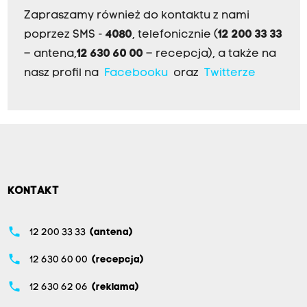
Zapraszamy również do kontaktu z nami
poprzez SMS -
4080
, telefonicznie (
12 200 33 33
– antena,
12 630 60 00
– recepcja), a także na
nasz profil na
Facebooku
oraz
Twitterze
KONTAKT
phone
12 200 33 33
(antena)
phone
12 630 60 00
(recepcja)
phone
12 630 62 06
(reklama)