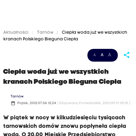
Aktualności
Tarnów
Ciepła woda już we wszystkich
kranach Polskiego Bieguna Ciepła
share
A
A
A
Ciepła woda już we wszystkich
kranach Polskiego Bieguna Ciepła
Tarnów
date_range
Piątek, 2012.07.06 12:24
( Edytowany Poniedziałek, 2021.05.31 05:10 )
W piątek w nocy w kilkudziesięciu tysiącach
tarnowskich domów znowu popłyneła ciepła
woda. O 20.00 Miejskie Przedsiębiorstwo