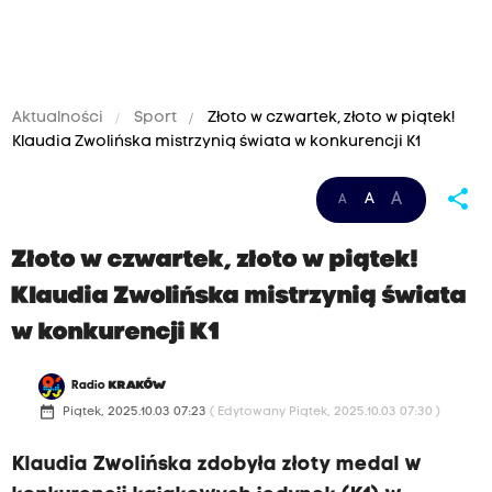
Aktualności
Sport
Złoto w czwartek, złoto w piątek!
Klaudia Zwolińska mistrzynią świata w konkurencji K1
share
A
A
A
Złoto w czwartek, złoto w piątek!
Klaudia Zwolińska mistrzynią świata
w konkurencji K1
Radio
KRAKÓW
date_range
Piątek, 2025.10.03 07:23
( Edytowany Piątek, 2025.10.03 07:30 )
Klaudia Zwolińska zdobyła złoty medal w