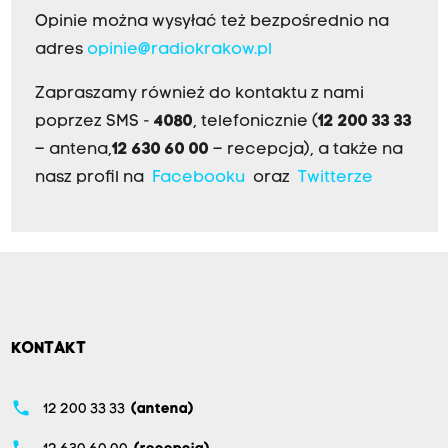
Opinie można wysyłać też bezpośrednio na
adres
opinie@radiokrakow.pl
Zapraszamy również do kontaktu z nami
poprzez SMS -
4080
, telefonicznie (
12 200 33 33
– antena,
12 630 60 00
– recepcja), a także na
nasz profil na
Facebooku
oraz
Twitterze
KONTAKT
phone
12 200 33 33
(antena)