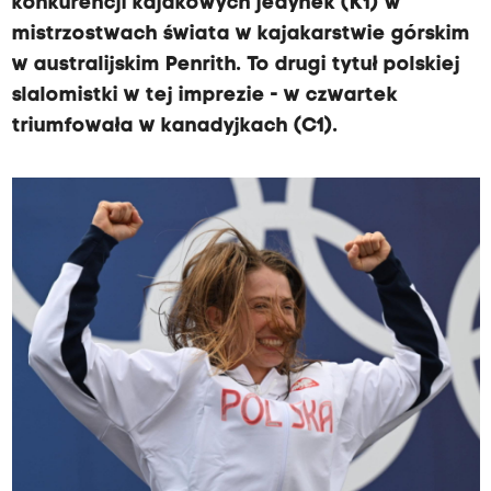
konkurencji kajakowych jedynek (K1) w
mistrzostwach świata w kajakarstwie górskim
w australijskim Penrith. To drugi tytuł polskiej
slalomistki w tej imprezie - w czwartek
triumfowała w kanadyjkach (C1).