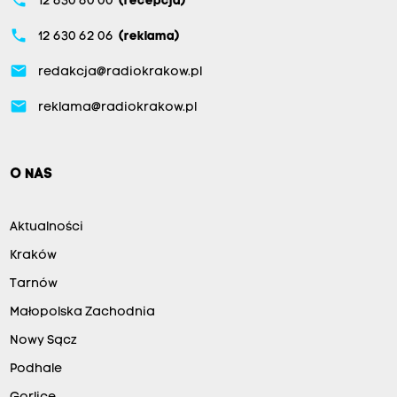
phone
12 630 60 00
(recepcja)
phone
12 630 62 06
(reklama)
email
redakcja@radiokrakow.pl
email
reklama@radiokrakow.pl
O NAS
Aktualności
Kraków
Tarnów
Małopolska Zachodnia
Nowy Sącz
Podhale