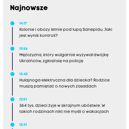
Najnowsze
14:17
Kolonie i obozy letnie pod lupą Sanepidu. Jaki
jest wynik kontroli?
13:56
Mężczyzna, który wulgarnie wyzywał dwójkę
Ukraińców, zgłosił się na policję
13:42
Hulajnoga elektryczna dla dziecka? Rodzice
muszą pamiętać o nowych zasadach
12:51
364 tys. dzieci żyje w skrajnym ubóstwie. W
takich rodzinach nikt nie myśli o wakacjach
12:31