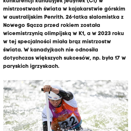
konkurencji kanadyjek jedynek (C1) w
mistrzostwach świata w kajakarstwie górskim
w australijskim Penrith. 26-latka slalomistka z
Nowego Sącza przed rokiem została
wicemistrzynią olimpijską w K1, a w 2023 roku
w tej specjalności miała brąz mistrzostw
świata. W kanadyjkach nie odnosiła
dotychczas większych sukcesów, np. była 17 w
paryskich igrzyskach.