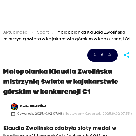
Aktualności
Sport
Małopolanka Klaudia Zwolińska
mistrzynią świata w kajakarstwie górskim w konkurencji C1
share
A
A
A
Małopolanka Klaudia Zwolińska
mistrzynią świata w kajakarstwie
górskim w konkurencji C1
Radio
KRAKÓW
date_range
Czwartek, 2025.10.02 07:08
( Edytowany Czwartek, 2025.10.02 07:55 )
Klaudia Zwolińska zdobyła złoty medal w