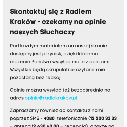
Skontaktuj się z Radiem
Kraków - czekamy na opinie
naszych Słuchaczy
Pod każdym materiałem na naszej stronie
dostępny jest przycisk, dzięki któremu
możecie Państwo wysyłać maile z opiniami.
Wszystkie będą skrupulatnie czytane i nie
pozostaną bez reakcji.
Opinie można wysyłać też bezpośrednio na
adres
opinie@radiokrakow.pl
Zapraszamy również do kontaktu z nami
poprzez SMS -
4080
, telefonicznie (
12 200 33 33
– antena,
12 630 60 00
– recepcja), a także na