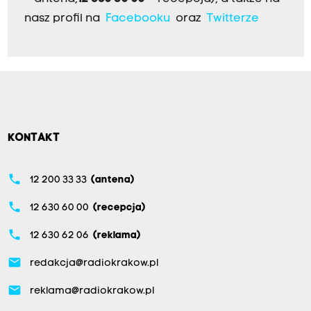
nasz profil na
Facebooku
oraz
Twitterze
KONTAKT
phone
12 200 33 33
(antena)
phone
12 630 60 00
(recepcja)
phone
12 630 62 06
(reklama)
email
redakcja@radiokrakow.pl
email
reklama@radiokrakow.pl