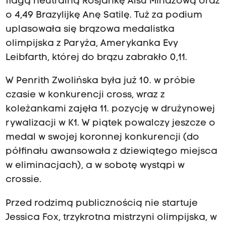
flagą neutralną Rosjankę Alsu Minazową oraz
o 4,49 Brazylijkę Anę Satilę. Tuż za podium
uplasowała się brązowa medalistka
olimpijska z Paryża, Amerykanka Evy
Leibfarth, której do brązu zabrakło 0,11.
W Penrith Zwolińska była już 10. w próbie
czasie w konkurencji cross, wraz z
koleżankami zajęła 11. pozycję w drużynowej
rywalizacji w K1. W piątek powalczy jeszcze o
medal w swojej koronnej konkurencji (do
półfinału awansowała z dziewiątego miejsca
w eliminacjach), a w sobotę wystąpi w
crossie.
Przed rodzimą publicznością nie startuje
Jessica Fox, trzykrotna mistrzyni olimpijska, w