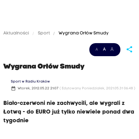
Aktualności
Sport
Wygrana Orłów Smudy
share
A
A
A
Wygrana Orłów Smudy
Sport w Radiu Kraków
date_range
Wtorek, 2012.05.22 21:07
( Edytowany Poniedziałek, 2021.05.31 06:48 )
Biało-czerwoni nie zachwycili, ale wygrali z
Łotwą - do EURO już tylko niewiele ponad dwa
tygodnie