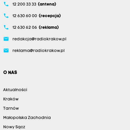
phone
12 200 33 33
(antena)
phone
12 630 60 00
(recepcja)
phone
12 630 62 06
(reklama)
email
redakcja@radiokrakow.pl
email
reklama@radiokrakow.pl
O NAS
Aktualności
Kraków
Tarnów
Małopolska Zachodnia
Nowy Sącz