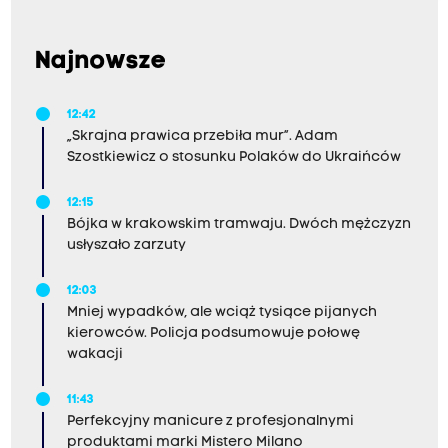
Najnowsze
12:42
„Skrajna prawica przebiła mur”. Adam
Szostkiewicz o stosunku Polaków do Ukraińców
12:15
Bójka w krakowskim tramwaju. Dwóch mężczyzn
usłyszało zarzuty
12:03
Mniej wypadków, ale wciąż tysiące pijanych
kierowców. Policja podsumowuje połowę
wakacji
11:43
Perfekcyjny manicure z profesjonalnymi
produktami marki Mistero Milano