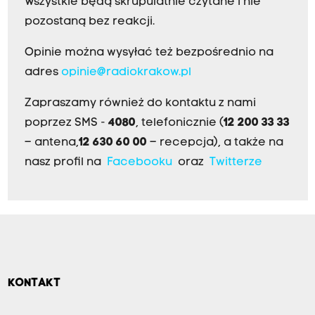
Wszystkie będą skrupulatnie czytane i nie
pozostaną bez reakcji.
Opinie można wysyłać też bezpośrednio na
adres
opinie@radiokrakow.pl
Zapraszamy również do kontaktu z nami
poprzez SMS -
4080
, telefonicznie (
12 200 33 33
– antena,
12 630 60 00
– recepcja), a także na
nasz profil na
Facebooku
oraz
Twitterze
KONTAKT