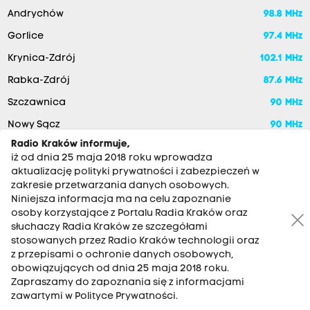
Andrychów
98.8 MHz
Gorlice
97.4 MHz
Krynica-Zdrój
102.1 MHz
Rabka-Zdrój
87.6 MHz
Szczawnica
90 MHz
Nowy Sącz
90 MHz
Radio Kraków informuje,
iż od dnia 25 maja 2018 roku wprowadza
aktualizację polityki prywatności i zabezpieczeń w
zakresie przetwarzania danych osobowych.
Niniejsza informacja ma na celu zapoznanie
osoby korzystające z Portalu Radia Kraków oraz
słuchaczy Radia Kraków ze szczegółami
stosowanych przez Radio Kraków technologii oraz
RADIO KRAKÓW SA. Aleja Juliusza Słowackiego 22, 30-007
z przepisami o ochronie danych osobowych,
Kraków
obowiązujących od dnia 25 maja 2018 roku.
Zapraszamy do zapoznania się z informacjami
Antena: 12 200 33 33
zawartymi w Polityce Prywatności.