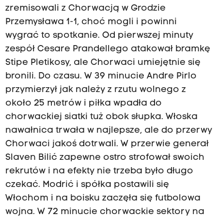
zremisowali z Chorwacją w Grodzie
Przemysława 1-1, choć mogli i powinni
wygrać to spotkanie. Od pierwszej minuty
zespół Cesare Prandellego atakował bramkę
Stipe Pletikosy, ale Chorwaci umiejętnie się
bronili. Do czasu. W 39 minucie Andre Pirlo
przymierzył jak należy z rzutu wolnego z
około 25 metrów i piłka wpadła do
chorwackiej siatki tuż obok słupka. Włoska
nawałnica trwała w najlepsze, ale do przerwy
Chorwaci jakoś dotrwali. W przerwie generał
Slaven Bilić zapewne ostro strofował swoich
rekrutów i na efekty nie trzeba było długo
czekać. Modrić i spółka postawili się
Włochom i na boisku zaczęła się futbolowa
wojna. W 72 minucie chorwackie sektory na