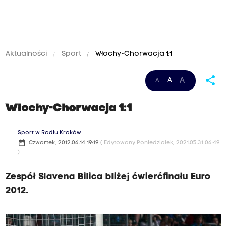
Aktualności
Sport
Włochy-Chorwacja 1:1
share
A
A
A
Włochy-Chorwacja 1:1
Sport w Radiu Kraków
date_range
Czwartek, 2012.06.14 19:19
( Edytowany Poniedziałek, 2021.05.31 06:49
)
Zespół Slavena Bilica bliżej ćwierćfinału Euro
2012.