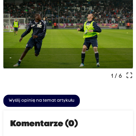
-
crop_free
1
/ 6
Wyślij opinię na temat artykułu
Komentarze (0)