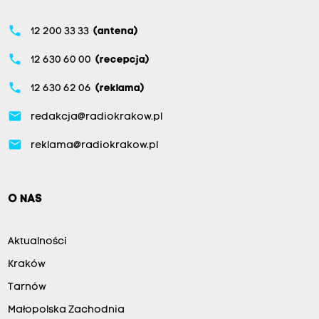
phone
12 200 33 33
(antena)
phone
12 630 60 00
(recepcja)
phone
12 630 62 06
(reklama)
email
redakcja@radiokrakow.pl
email
reklama@radiokrakow.pl
O NAS
Aktualności
Kraków
Tarnów
Małopolska Zachodnia