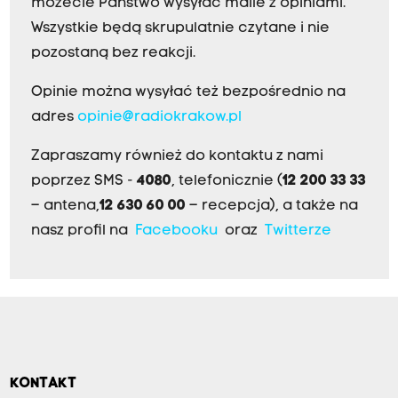
możecie Państwo wysyłać maile z opiniami.
Wszystkie będą skrupulatnie czytane i nie
pozostaną bez reakcji.
Opinie można wysyłać też bezpośrednio na
adres
opinie@radiokrakow.pl
Zapraszamy również do kontaktu z nami
poprzez SMS -
4080
, telefonicznie (
12 200 33 33
– antena,
12 630 60 00
– recepcja), a także na
nasz profil na
Facebooku
oraz
Twitterze
KONTAKT