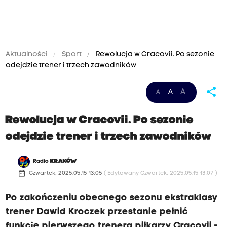
Aktualności
Sport
Rewolucja w Cracovii. Po sezonie
odejdzie trener i trzech zawodników
share
A
A
A
Rewolucja w Cracovii. Po sezonie
odejdzie trener i trzech zawodników
Radio
KRAKÓW
date_range
Czwartek, 2025.05.15 13:05
( Edytowany Czwartek, 2025.05.15 13:07 )
Po zakończeniu obecnego sezonu ekstraklasy
trener Dawid Kroczek przestanie pełnić
funkcję pierwszego trenera piłkarzy Cracovii -