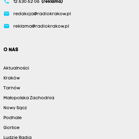
phone
12 630 62 06
(reklama)
email
redakcja@radiokrakow.pl
email
reklama@radiokrakow.pl
O NAS
Aktualności
Kraków
Tarnów
Małopolska Zachodnia
Nowy Sącz
Podhale
Gorlice
Ludzie Radia