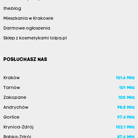
the:blog
Mieszkania w Krakowie
Darmowe ogłoszenia
Sklep z kosmetykami tolpa.pl
POSŁUCHASZ NAS
Kraków
101.6 MHz
Tarnów
101 MHz
Zakopane
100 MHz
Andrychów
98.8 MHz
Gorlice
97.4 MHz
Krynica-Zdrój
102.1 MHz
Rabka-Zdrój
87.6 MHz