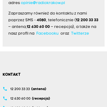
adres
opinie@radiokrakow.pl
Zapraszamy również do kontaktu z nami
poprzez SMS -
4080
, telefonicznie (
12 200 33 33
– antena,
12 630 60 00
– recepcja), a także na
nasz profil na
Facebooku
oraz
Twitterze
KONTAKT
phone
12 200 33 33
(antena)
phone
12 630 60 00
(recepcja)