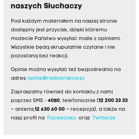
naszych Słuchaczy
Pod każdym materiałem na naszej stronie
dostępny jest przycisk, dzięki któremu
możecie Państwo wysyłać maile z opiniami.
Wszystkie będą skrupulatnie czytane i nie
pozostaną bez reakcji.
Opinie można wysyłać też bezpośrednio na
adres
opinie@radiokrakow.pl
Zapraszamy również do kontaktu z nami
poprzez SMS -
4080
, telefonicznie (
12 200 33 33
– antena,
12 630 60 00
– recepcja), a także na
nasz profil na
Facebooku
oraz
Twitterze