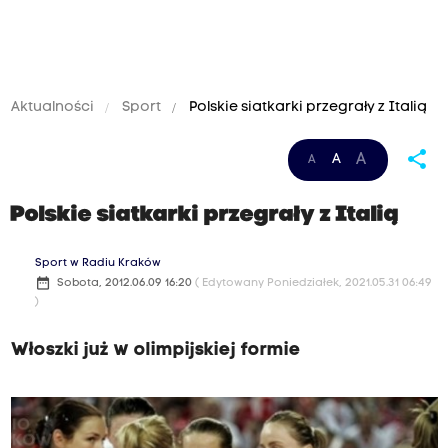
Aktualności
Sport
Polskie siatkarki przegrały z Italią
share
A
A
A
Polskie siatkarki przegrały z Italią
Sport w Radiu Kraków
date_range
Sobota, 2012.06.09 16:20
( Edytowany Poniedziałek, 2021.05.31 06:49
)
Włoszki już w olimpijskiej formie