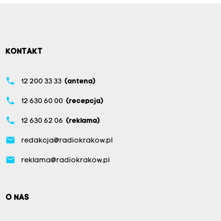
KONTAKT
phone
12 200 33 33
(antena)
phone
12 630 60 00
(recepcja)
phone
12 630 62 06
(reklama)
email
redakcja@radiokrakow.pl
email
reklama@radiokrakow.pl
O NAS