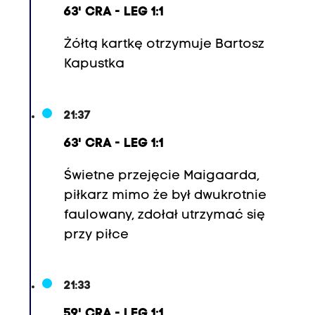
63' CRA - LEG 1:1
Żółtą kartkę otrzymuje Bartosz
Kapustka
21:37
63' CRA - LEG 1:1
Świetne przejęcie
Maigaard
a,
piłkarz mimo że był dwukrotnie
faulowany, zdołał utrzymać się
przy piłce
21:33
59' CRA - LEG 1:1