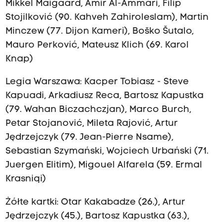
Mikkel Maigaard, Amir Al-Ammari, Filip
Stojilković (90. Kahveh Zahiroleslam), Martin
Minczew (77. Dijon Kameri), Boško Šutalo,
Mauro Perković, Mateusz Klich (69. Karol
Knap)
Legia Warszawa: Kacper Tobiasz - Steve
Kapuadi, Arkadiusz Reca, Bartosz Kapustka
(79. Wahan Biczachczjan), Marco Burch,
Petar Stojanović, Mileta Rajović, Artur
Jędrzejczyk (79. Jean-Pierre Nsame),
Sebastian Szymański, Wojciech Urbański (71.
Juergen Elitim), Migouel Alfarela (59. Ermal
Krasniqi)
Żółte kartki: Otar Kakabadze (26.), Artur
Jędrzejczyk (45.), Bartosz Kapustka (63.),