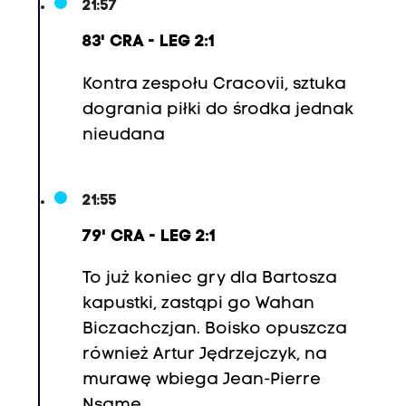
21:57
83' CRA - LEG 2:1
Kontra zespołu Cracovii, sztuka
dogrania piłki do środka jednak
nieudana
21:55
79' CRA - LEG 2:1
To już koniec gry dla Bartosza
kapustki, zastąpi go
Wahan
Biczachczjan
. Boisko opuszcza
również Artur Jędrzejczyk, na
murawę wbiega
Jean-Pierre
Nsame