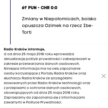
61' PUN - CHR 0:0
Zmiany w Niepołomicach, boisko
opuszcza Ozimek na rzecz
Ibe-
Torti
Radio Kraków informuje,
20:49
iż od dnia 25 maja 2018 roku wprowadza
aktualizację polityki prywatności i zabezpieczeń w
31' CRA - LEG 1:0
zakresie przetwarzania danych osobowych.
Niniejsza informacja ma na celu zapoznanie
W Krakowie dzieje się! Kolejna
osoby korzystające z Portalu Radia Kraków oraz
akcja raz jednego, raz drugiego
słuchaczy Radia Kraków ze szczegółami
stosowanych przez Radio Kraków technologii oraz
zespołu, mimo to wciąż Cracovia
z przepisami o ochronie danych osobowych,
o bramkę bliżej zwycięstwa!
obowiązujących od dnia 25 maja 2018 roku.
Zapraszamy do zapoznania się z informacjami
zawartymi w Polityce Prywatności.