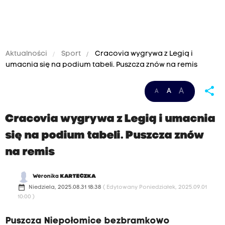
Aktualności
Sport
Cracovia wygrywa z Legią i
umacnia się na podium tabeli. Puszcza znów na remis
share
A
A
A
Cracovia wygrywa z Legią i umacnia
się na podium tabeli. Puszcza znów
na remis
Weronika
KARTECZKA
date_range
Niedziela, 2025.08.31 18:38
( Edytowany Poniedziałek, 2025.09.01
10:00 )
Puszcza Niepołomice bezbramkowo