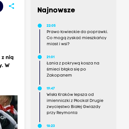
share
Najnowsze
22:05
Prawo łowieckie do poprawki.
Co mogą zyskać mieszkańcy
miast i wsi?
 z nią
21:01
Łania z pokrywą kosza na
y. W
śmieci błąka się po
Zakopanem
19:47
Wisła Kraków lepsza od
imienniczki z Płocka! Drugie
zwycięstwo Białej Gwiazdy
przy Reymonta
18:23