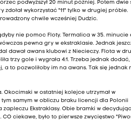
rzec podwyższył 20 minut później. Potem dwie 
 zdołał wykorzystać "11" tylko w drugiej próbie.
rowadzony chwile wcześniej Dudzic.
gdyby nie pomoc Floty. Termalica w 35. minucie 
wówczas pewna gry w ekstraklasie. Jednak jeszc
adal dawał awans klubowi z Niecieczy. Flota w dru
iła trzy gole i wygrała 4:1. Trzeba jednak dodać,
j, a to pozwoliłoby im na awans. Tak się jednak 
. Okocimski w ostatniej kolejce utrzymał w
i tym samym w obliczu braku licencji dla Polonii
a zapleczu Ekstraklasy. Obie bramki w decyduj
 CO ciekawe, było to pierwsze zwycięstwo "Piwo