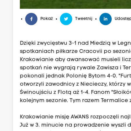
Pokaż
Tweetnij
Udostęp
Dzięki zwycięstwu 3-1 nad Miedzią w Leg
spotkaniach piłkarze Cracovii po sezon
Krakowianie aby awansować musieli liczyć
spotkań nie wygrają rywale Zawisza i T
pokonali jednak Polonię Bytom 4-0. "Fu
otworzyli zawodnicy z Niecieczy, którzy 
Świnoujściu z Flotą aż 1-4. Fanom "Słoi
kolejnym sezonie. Tym razem Termalice 
Krakowianie misję AWANS rozpoczęli najle
Już w 3. minucie na prowadzenie wyszli 