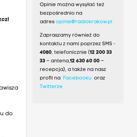
Opinie można wysyłać też
bezpośrednio na
zcz!
adres
opinie@radiokrakow.pl
Zapraszamy również do
kontaktu z nami poprzez SMS -
4080
, telefonicznie (
12 200 33
33
– antena,
12 630 60 00
–
recepcja), a także na nasz
profil na
Facebooku
oraz
Twitterze
Zawisza
tu do