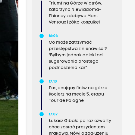
Triumf na Górze Wiatrów:
Katarzyna Niewiadoma-
Phinney zdobywa Mont
Ventoux i żółtą koszulkę!
18:08
Co może zatrzymać
przestępstwa z nienawiści?
"Byłbym jednak daleki od
sugerowania prostego
podnoszenia kar"
17:13
Pasjonujący finisz na górze
Kocierz na mecie 5. etapu
Tour de Pologne
17:07
Łukasz Gibała po raz czwarty
chce zostać prezydentem
Krakowa. Mówi o zadłużeniu i