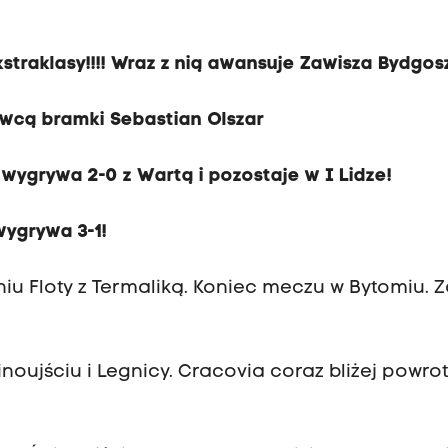
straklasy!!!! Wraz z nią awansuje Zawisza Bydgos
bywcą bramki Sebastian Olszar
wygrywa 2-0 z Wartą i pozostaje w I Lidze!
wygrywa 3-1!
niu Floty z Termaliką. Koniec meczu w Bytomiu. 
ujściu i Legnicy. Cracovia coraz bliżej powro