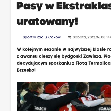
Pasy w Ekstrakla
uratowany!
date_range
Sport w Radiu Kraków
Sobota, 2013.06.08 14
W kolejnym sezonie w najwyższej klasie r
z awansu cieszy się bydgoski Zawisza. Pł
decydującym spotkaniu z Flotą Termalica 
Brzesko!