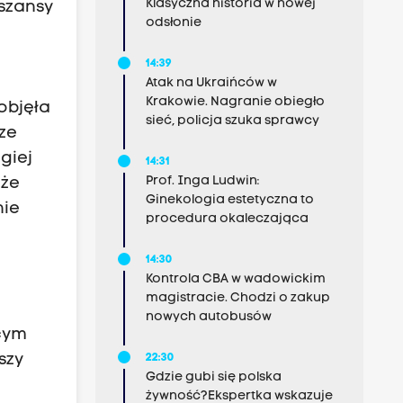
Klasyczna historia w nowej
szansy
odsłonie
14:39
Atak na Ukraińców w
Krakowie. Nagranie obiegło
objęła
sieć, policja szuka sprawcy
ze
giej
14:31
Prof. Inga Ludwin:
 że
Ginekologia estetyczna to
nie
procedura okaleczająca
14:30
Kontrola CBA w wadowickim
magistracie. Chodzi o zakup
nowych autobusów
ącym
szy
22:30
Gdzie gubi się polska
żywność?Ekspertka wskazuje