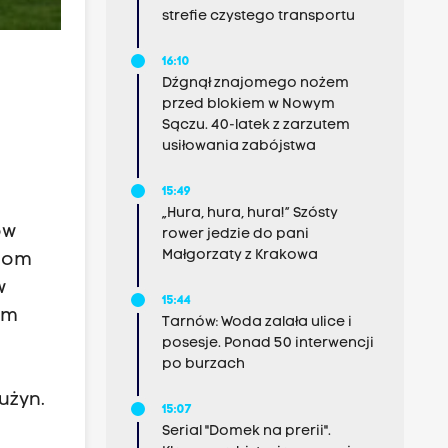
strefie czystego transportu
16:10
Dźgnął znajomego nożem
przed blokiem w Nowym
Sączu. 40-latek z zarzutem
usiłowania zabójstwa
15:49
„Hura, hura, hura!” Szósty
ów
rower jedzie do pani
Małgorzaty z Krakowa
anom
w
15:44
im
Tarnów: Woda zalała ulice i
posesje. Ponad 50 interwencji
po burzach
użyn.
15:07
Serial "Domek na prerii".