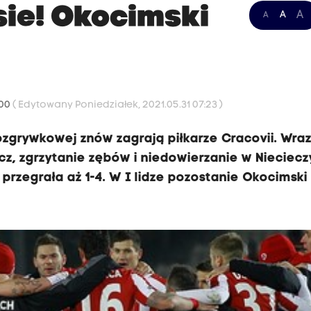
sie! Okocimski
A
A
A
:00
( Edytowany Poniedziałek, 2021.05.31 07:23 )
ozgrywkowej znów zagrają piłkarze Cracovii. Wraz
acz, zgrzytanie zębów i niedowierzanie w Nieciecz
przegrała aż 1-4. W I lidze pozostanie Okocimski