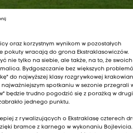
nij
nicy oraz korzystnym wynikom w pozostałych
ie pokuty wracają do grona Ekstraklasowiczów.
 nie tylko na siebie, ale także, na to, że swoich
ermalica. Bydgoszczanie bez większych problem
rtkę" do najwyższej klasy rozgrywkowej krakowi
w najważniejszym spotkaniu w sezonie przegrali 
ków" będzie trudno pogodzić się z porażką w drug
zabrakło jednego punktu.
piej z rywalizujących o Ekstraklasę czterech dr
dzięki bramce z karnego w wykonaniu Bojlevicia.