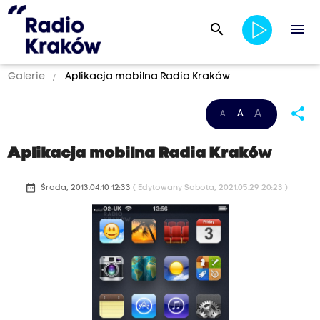
search
menu
Galerie
Aplikacja mobilna Radia Kraków
share
A
A
A
Aplikacja mobilna Radia Kraków
date_range
Środa, 2013.04.10 12:33
( Edytowany Sobota, 2021.05.29 20:23 )