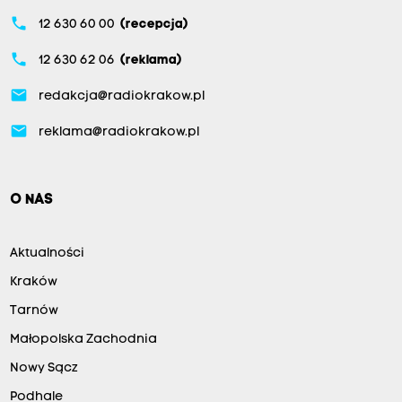
phone
12 630 60 00
(recepcja)
phone
12 630 62 06
(reklama)
email
redakcja@radiokrakow.pl
email
reklama@radiokrakow.pl
O NAS
Aktualności
Kraków
Tarnów
Małopolska Zachodnia
Nowy Sącz
Podhale