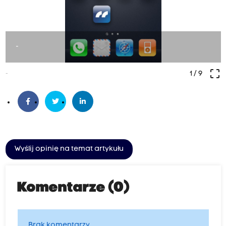
-
crop_free
-
1
/ 9
Wyślij opinię na temat artykułu
Komentarze (0)
Brak komentarzy