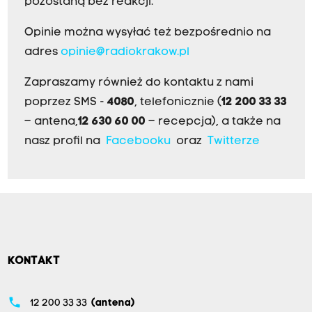
pozostaną bez reakcji.
Opinie można wysyłać też bezpośrednio na
adres
opinie@radiokrakow.pl
Zapraszamy również do kontaktu z nami
poprzez SMS -
4080
, telefonicznie (
12 200 33 33
– antena,
12 630 60 00
– recepcja), a także na
nasz profil na
Facebooku
oraz
Twitterze
KONTAKT
phone
12 200 33 33
(antena)