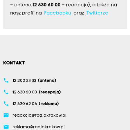
– antena,
12 630 60 00
– recepcja), a także na
nasz profil na
Facebooku
oraz
Twitterze
KONTAKT
phone
12 200 33 33
(antena)
phone
12 630 60 00
(recepcja)
phone
12 630 62 06
(reklama)
email
redakcja@radiokrakow.pl
email
reklama@radiokrakow.pl