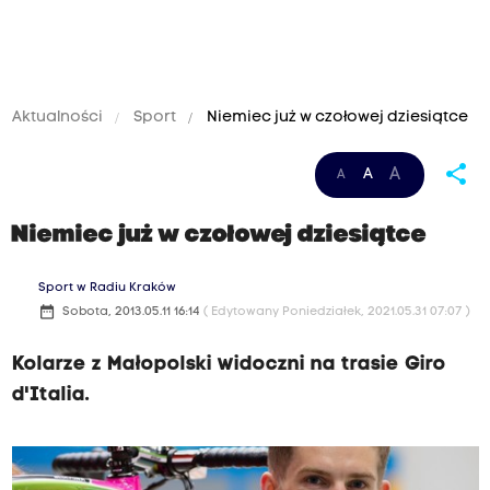
Aktualności
Sport
Niemiec już w czołowej dziesiątce
share
A
A
A
Niemiec już w czołowej dziesiątce
Sport w Radiu Kraków
date_range
Sobota, 2013.05.11 16:14
( Edytowany Poniedziałek, 2021.05.31 07:07 )
Kolarze z Małopolski widoczni na trasie Giro
d'Italia.