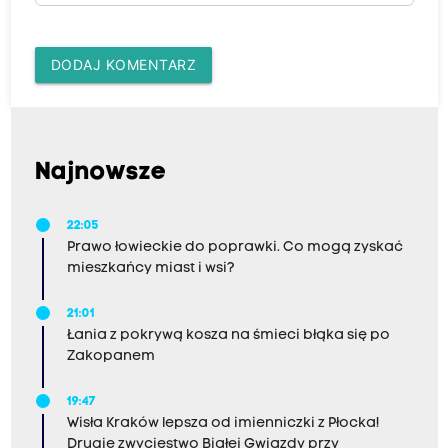
DODAJ KOMENTARZ
Najnowsze
22:05
Prawo łowieckie do poprawki. Co mogą zyskać
mieszkańcy miast i wsi?
21:01
Łania z pokrywą kosza na śmieci błąka się po
Zakopanem
19:47
Wisła Kraków lepsza od imienniczki z Płocka!
Drugie zwycięstwo Białej Gwiazdy przy