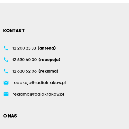
KONTAKT
phone
12 200 33 33
(antena)
phone
12 630 60 00
(recepcja)
phone
12 630 62 06
(reklama)
email
redakcja@radiokrakow.pl
email
reklama@radiokrakow.pl
O NAS