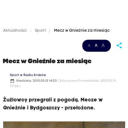
Aktualności
Sport
Mecz w Gnieźnie za miesiąc
share
A
A
A
Mecz w Gnieźnie za miesiąc
Sport w Radiu Kraków
date_range
Niedziela, 2013.05.12 14:53
( Edytowany Poniedziałek, 2021.05.31
07:08 )
Żużlowcy przegrali z pogodą. Mecze w
Gnieźnie i Bydgoszczy - przełożone.