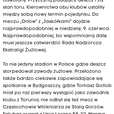
odwołany. Przyczyną padający deszcz i zły
stan toru. Kierownictwa obu klubów ustaliły
między sobą nowy termin pojedynku. Do
meczu „Orłów” z „Jaskółkami” dojdzie
najprawdopodobniej w niedzielę, 9. czerwca.
Najprawdopodobniej, bo wspomnianą datę
musi jeszcze zatwierdzić Rada Nadzorcza
Ekstraligi Żużlowej.
To nie jedyny stadion w Polsce gdzie deszcz
storpedował zawody żużlowe. Przełożono
także bardzo ciekawie zapowiadające się
spotkanie w Bydgoszczy, gdzie Tomasz Gollob
miał po raz pierwszy wystąpić jako zawodnik
klubu z Torunia; nie odbył się też mecz w
Częstochowie Włókniarza ze Stalą Gorzów.