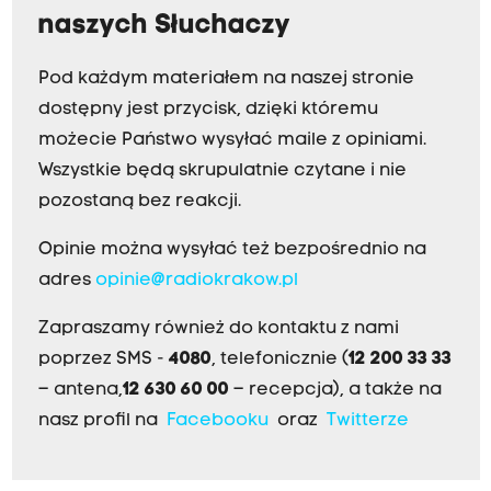
naszych Słuchaczy
Pod każdym materiałem na naszej stronie
dostępny jest przycisk, dzięki któremu
możecie Państwo wysyłać maile z opiniami.
Wszystkie będą skrupulatnie czytane i nie
pozostaną bez reakcji.
Opinie można wysyłać też bezpośrednio na
adres
opinie@radiokrakow.pl
Zapraszamy również do kontaktu z nami
poprzez SMS -
4080
, telefonicznie (
12 200 33 33
– antena,
12 630 60 00
– recepcja), a także na
nasz profil na
Facebooku
oraz
Twitterze