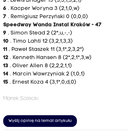
5
. Lewis Bridger 13 (3,3,1,3,2,1)
6
. Kacper Woryna 3 (2,1,0,w)
7
. Remigiusz Perzyński 0 (0,0,0)
Speedway Wanda Instal Kraków - 47
9
. Simon Stead 2 (2*,u,-,-)
10
. Timo Lahti 12 (3,2,1,3,3)
11
. Paweł Staszek 11 (3,1*,2,3,2*)
12
. Kenneth Hansen 8 (2*,2,1*,3,w)
13
. Oliver Allen 8 (2,2,2,1,1)
14
. Marcin Wawrzyniak 2 (1,0,1)
15
. Ernest Koza 4 (3,1*,0,d,0)
Marek Solecki
Wyślij opinię na temat artykułu