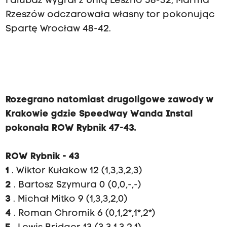
Falubaz wygrał z Unią Leszno 58-32, Marma
Rzeszów odczarowała własny tor pokonując
Spartę Wrocław 48-42.
Rozegrano natomiast drugoligowe zawody w
Krakowie gdzie Speedway Wanda Instal
pokonała ROW Rybnik 47-43.
ROW Rybnik - 43
1
. Wiktor Kułakow 12 (1,3,3,2,3)
2
. Bartosz Szymura 0 (0,0,-,-)
3
. Michał Mitko 9 (1,3,3,2,0)
4
. Roman Chromik 6 (0,1,2*,1*,2*)