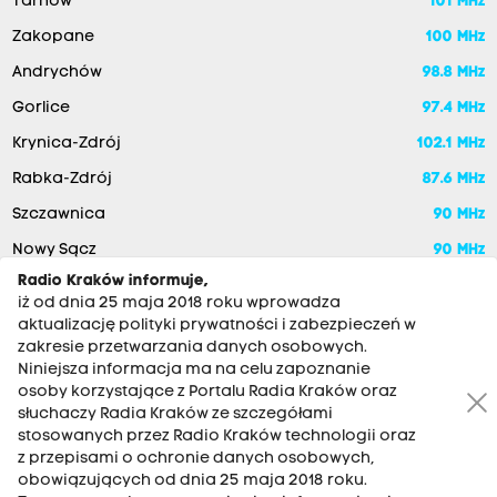
Tarnów
101 MHz
Zakopane
100 MHz
Andrychów
98.8 MHz
Gorlice
97.4 MHz
Krynica-Zdrój
102.1 MHz
Rabka-Zdrój
87.6 MHz
Szczawnica
90 MHz
Nowy Sącz
90 MHz
Radio Kraków informuje,
iż od dnia 25 maja 2018 roku wprowadza
aktualizację polityki prywatności i zabezpieczeń w
zakresie przetwarzania danych osobowych.
Niniejsza informacja ma na celu zapoznanie
osoby korzystające z Portalu Radia Kraków oraz
słuchaczy Radia Kraków ze szczegółami
stosowanych przez Radio Kraków technologii oraz
RADIO KRAKÓW SA. Aleja Juliusza Słowackiego 22, 30-007
z przepisami o ochronie danych osobowych,
Kraków
obowiązujących od dnia 25 maja 2018 roku.