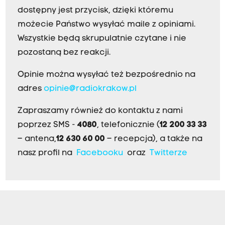
dostępny jest przycisk, dzięki któremu
możecie Państwo wysyłać maile z opiniami.
Wszystkie będą skrupulatnie czytane i nie
pozostaną bez reakcji.
Opinie można wysyłać też bezpośrednio na
adres
opinie@radiokrakow.pl
Zapraszamy również do kontaktu z nami
poprzez SMS -
4080
, telefonicznie (
12 200 33 33
– antena,
12 630 60 00
– recepcja), a także na
nasz profil na
Facebooku
oraz
Twitterze