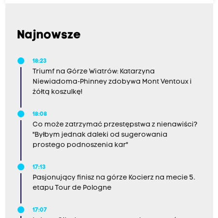
Najnowsze
18:23
Triumf na Górze Wiatrów: Katarzyna
Niewiadoma-Phinney zdobywa Mont Ventoux i
żółtą koszulkę!
18:08
Co może zatrzymać przestępstwa z nienawiści?
"Byłbym jednak daleki od sugerowania
prostego podnoszenia kar"
17:13
Pasjonujący finisz na górze Kocierz na mecie 5.
etapu Tour de Pologne
17:07