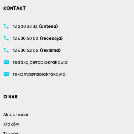
KONTAKT
phone
12 200 33 33
(antena)
phone
12 630 60 00
(recepcja)
phone
12 630 62 06
(reklama)
email
redakcja@radiokrakow.pl
email
reklama@radiokrakow.pl
O NAS
Aktualności
Kraków