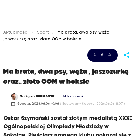
Aktualności
Sport
Ma brata, dwa psy, węża ,
jaszczurkę oraz.. złoto OOM w boksie
share
A
A
A
Ma brata, dwa psy, węża , jaszczurkę
oraz.. złoto OOM w boksie
Grzegorz
BERNASIK
Aktualności
date_range
Sobota, 2026.06.06 10:06
( Edytowany Sobota, 2026.06.06 11:07 )
Oskar Szymański został złotym medalistą XXXI
Ogólnopolskiej Olimpiady Młodzieży w
Sokółce. Pięściarz naszego klubu pokazał się z