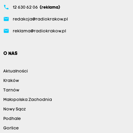
phone
12 630 62 06
(reklama)
email
redakcja@radiokrakow.pl
email
reklama@radiokrakow.pl
O NAS
Aktualności
Kraków
Tarnów
Małopolska Zachodnia
Nowy Sącz
Podhale
Gorlice