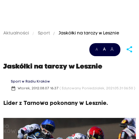
Aktualności
Sport
Jaskółki na tarczy w Lesznie
share
A
A
A
Jaskółki na tarczy w Lesznie
Sport w Radiu Kraków
date_range
Wtorek, 2012.08.07 16:37
( Edytowany Poniedziałek, 2021.05.31 06:50 )
Lider z Tarnowa pokonany w Lesznie.