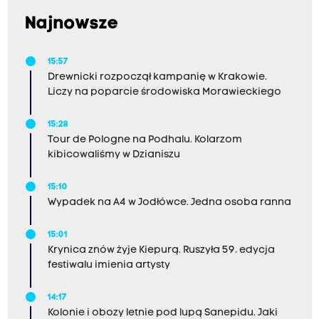
Najnowsze
15:57
Drewnicki rozpoczął kampanię w Krakowie.
Liczy na poparcie środowiska Morawieckiego
15:28
Tour de Pologne na Podhalu. Kolarzom
kibicowaliśmy w Dzianiszu
15:10
Wypadek na A4 w Jodłówce. Jedna osoba ranna
15:01
Krynica znów żyje Kiepurą. Ruszyła 59. edycja
festiwalu imienia artysty
14:17
Kolonie i obozy letnie pod lupą Sanepidu. Jaki