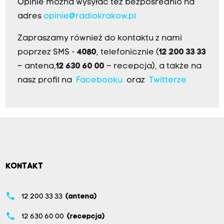
Opinie można wysyłać też bezpośrednio na
adres
opinie@radiokrakow.pl
Zapraszamy również do kontaktu z nami
poprzez SMS -
4080
, telefonicznie (
12 200 33 33
– antena,
12 630 60 00
– recepcja), a także na
nasz profil na
Facebooku
oraz
Twitterze
KONTAKT
phone
12 200 33 33
(antena)
phone
12 630 60 00
(recepcja)