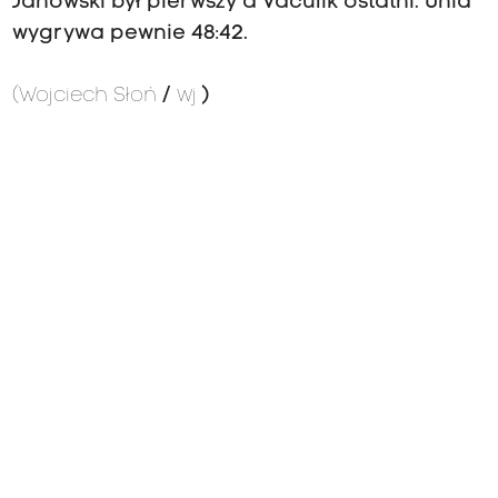
Janowski był pierwszy a Vaculik ostatni. Unia
wygrywa pewnie 48:42.
(Wojciech Słoń
/
wj
)