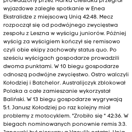
prowadzony przez Marka Cieślaka przegrał
wyjazdowe zaległe spotkanie w Enea
Ekstralidze z miejscową Unią 42:48. Mecz
rozpoczął się od podwójnego zwycięstwa
zespołu z Leszna w wyścigu juniorów. Później
wyścig za wyścigiem kończył się remisowo
czyli obie ekipy zachowały status quo. Po
sześciu wyścigach gospodarze prowadzili
dwoma punktami. W 10 biegu gospodarze
odnoszą podwójne zwycięstwo. Ostro walczyli
Kołodziej i Batchelor. Australijczyk zblokował
Polaka a całe zamieszanie wykorzystał
Baliński. W 13 biegu gospodarze wygrywają
5:1. Janusz Kołodziej po raz kolejny miał
problemy z motocyklem. "Zrobiło się " 42:36. W
biegach nominowanych ponownie remis 3:3.