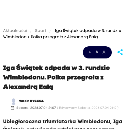
Aktualności
Sport
Iga Świątek odpada w 3. rundzie
Wimbledonu. Polka przegrała z Alexandrą Ealą
share
A
A
A
Iga Świątek odpada w 3. rundzie
Wimbledonu. Polka przegrała z
Alexandrą Ealą
Marcin
RYSZKA
date_range
Sobota, 2026.07.04 21:07
( Edytowany Sobota, 2026.07.04 21:12 )
Ubiegłoroczna triumfatorka Wimbledonu, Iga