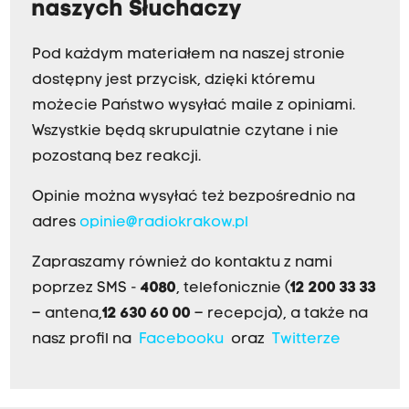
naszych Słuchaczy
Pod każdym materiałem na naszej stronie
dostępny jest przycisk, dzięki któremu
możecie Państwo wysyłać maile z opiniami.
Wszystkie będą skrupulatnie czytane i nie
pozostaną bez reakcji.
Opinie można wysyłać też bezpośrednio na
adres
opinie@radiokrakow.pl
Zapraszamy również do kontaktu z nami
poprzez SMS -
4080
, telefonicznie (
12 200 33 33
– antena,
12 630 60 00
– recepcja), a także na
nasz profil na
Facebooku
oraz
Twitterze