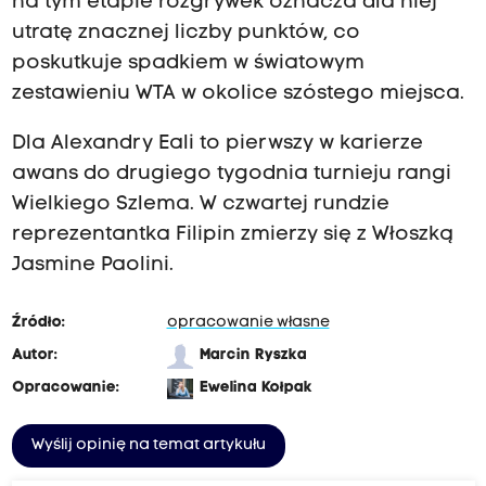
na tym etapie rozgrywek oznacza dla niej
utratę znacznej liczby punktów, co
poskutkuje spadkiem w światowym
zestawieniu WTA w okolice szóstego miejsca.
Dla Alexandry Eali to pierwszy w karierze
awans do drugiego tygodnia turnieju rangi
Wielkiego Szlema. W czwartej rundzie
reprezentantka Filipin zmierzy się z Włoszką
Jasmine Paolini.
Źródło:
opracowanie własne
Autor:
Marcin Ryszka
Opracowanie:
Ewelina Kołpak
Wyślij opinię na temat artykułu