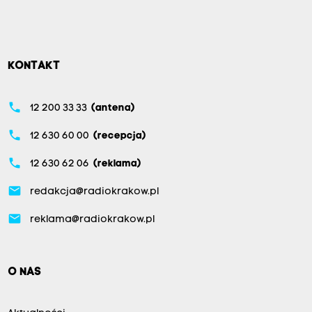
KONTAKT
phone
12 200 33 33
(antena)
phone
12 630 60 00
(recepcja)
phone
12 630 62 06
(reklama)
email
redakcja@radiokrakow.pl
email
reklama@radiokrakow.pl
O NAS