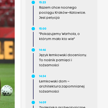
15:23
Razem chce nocnego
pociągu Kraków–Katowice.
Jest petycja
15:00
"Pokazujemy Warhola, o
którym mało kto wie"
14:46
Język łemkowski doceniony.
To nośnik pamięci i
tożsamości
14:34
Łemkowski dom –
architektura zapomnianej
tożsamości
14:09
Znaleziska archeologiczne