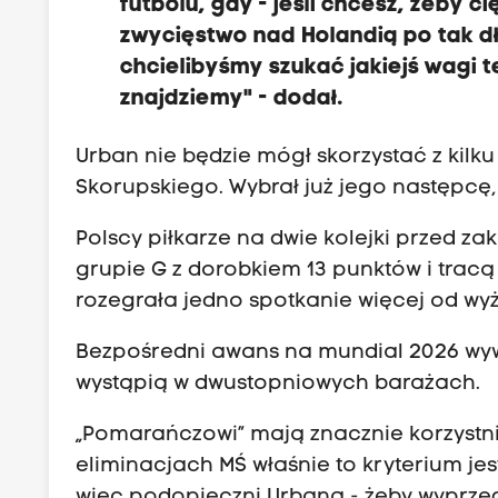
futbolu, gdy - jeśli chcesz, żeby c
zwycięstwo nad Holandią po tak dł
chcielibyśmy szukać jakiejś wagi t
znajdziemy" - dodał.
Urban nie będzie mógł skorzystać z kilk
Skorupskiego. Wybrał już jego następcę, 
Polscy piłkarze na dwie kolejki przed z
grupie G z dorobkiem 13 punktów i tracą t
rozegrała jedno spotkanie więcej od wyż
Bezpośredni awans na mundial 2026 wywa
wystąpią w dwustopniowych barażach.
„Pomarańczowi” mają znacznie korzystnie
eliminacjach MŚ właśnie to kryterium je
więc podopieczni Urbana - żeby wyprze