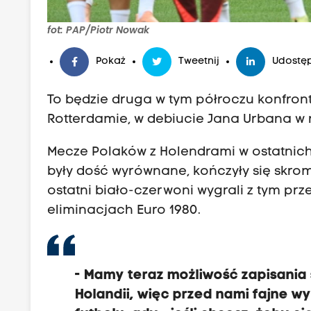
fot: PAP/Piotr Nowak
Pokaż
Tweetnij
Udostęp
To będzie druga w tym półroczu konfron
Rotterdamie, w debiucie Jana Urbana w ro
Mecze Polaków z Holendrami w ostatnich 
były dość wyrównane, kończyły się skrom
ostatni biało-czerwoni wygrali z tym prz
eliminacjach Euro 1980.
- Mamy teraz możliwość zapisania s
Holandii, więc przed nami fajne w