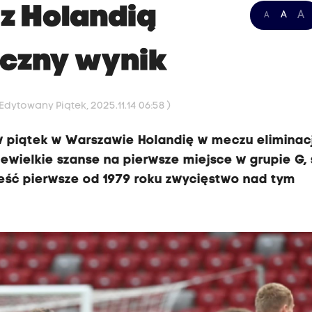
 z Holandią
A
A
A
yczny wynik
 Edytowany Piątek, 2025.11.14 06:58 )
 w piątek w Warszawie Holandię w meczu eliminacj
iewielkie szanse na pierwsze miejsce w grupie G,
ieść pierwsze od 1979 roku zwycięstwo nad tym