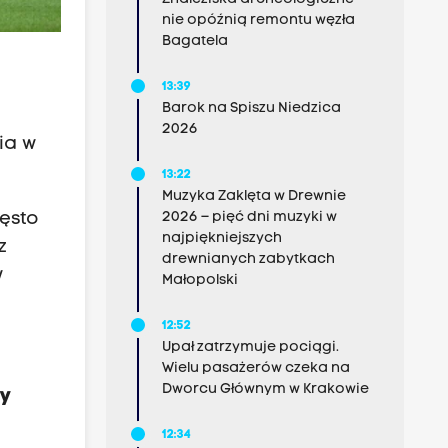
nie opóźnią remontu węzła
Bagatela
13:39
Barok na Spiszu Niedzica
2026
ia w
13:22
Muzyka Zaklęta w Drewnie
zęsto
2026 – pięć dni muzyki w
najpiękniejszych
z
drewnianych zabytkach
w
Małopolski
12:52
Upał zatrzymuje pociągi.
Wielu pasażerów czeka na
Dworcu Głównym w Krakowie
my
w
12:34