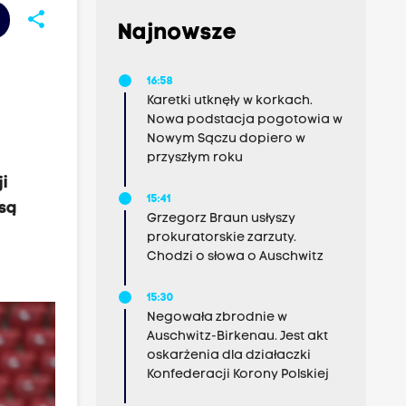
share
Najnowsze
16:58
Karetki utknęły w korkach.
Nowa podstacja pogotowia w
Nowym Sączu dopiero w
przyszłym roku
i
15:41
 są
Grzegorz Braun usłyszy
prokuratorskie zarzuty.
Chodzi o słowa o Auschwitz
15:30
Negowała zbrodnie w
Auschwitz-Birkenau. Jest akt
oskarżenia dla działaczki
Konfederacji Korony Polskiej