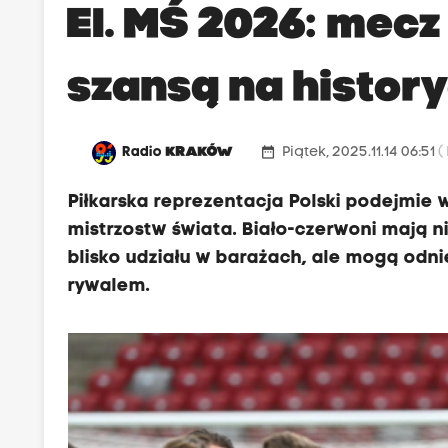
El. MŚ 2026: mecz
szansą na histor
date_range
Radio
KRAKÓW
Piątek, 2025.11.14 06:51
(
Piłkarska reprezentacja Polski podejmie
mistrzostw świata. Biało-czerwoni mają n
blisko udziału w barażach, ale mogą odn
rywalem.