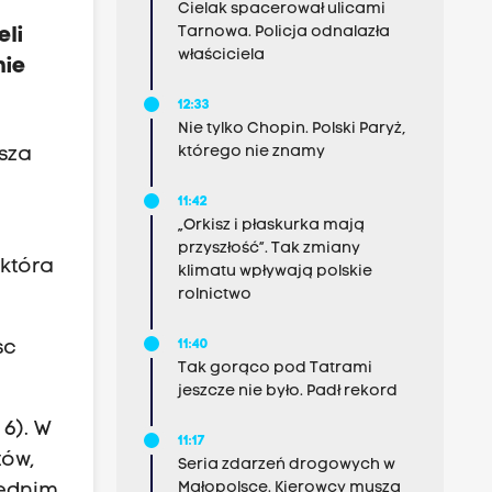
Cielak spacerował ulicami
Tarnowa. Policja odnalazła
eli
właściciela
nie
12:33
Nie tylko Chopin. Polski Paryż,
którego nie znamy
asza
11:42
„Orkisz i płaskurka mają
przyszłość”. Tak zmiany
 która
klimatu wpływają polskie
rolnictwo
sc
11:40
Tak gorąco pod Tatrami
jeszcze nie było. Padł rekord
6). W
11:17
tów,
Seria zdarzeń drogowych w
Małopolsce. Kierowcy muszą
rednim