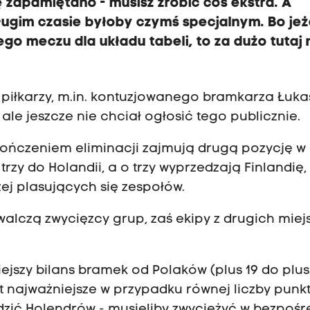
ię zapamiętano - musisz zrobić coś ekstra. A
ugim czasie byłoby czymś specjalnym. Bo jeż
ego meczu dla układu tabeli, to za dużo tutaj 
u piłkarzy, m.in. kontuzjowanego bramkarza Łuk
ale jeszcze nie chciał ogłosić tego publicznie.
akończeniem eliminacji zajmują drugą pozycję w
rzy do Holandii, a o trzy wyprzedzają Finlandię,
ej plasujących się zespołów.
lczą zwycięzcy grup, zaś ekipy z drugich miej
jszy bilans bramek od Polaków (plus 19 do plus 
st najważniejsze w przypadku równej liczby punk
dzić Holendrów - musieliby zwyciężyć w bezpoś