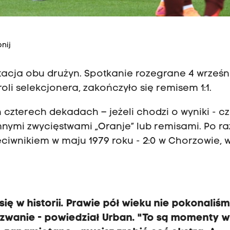
nij
tacja obu drużyn. Spotkanie rozegrane 4 wrześn
li selekcjonera, zakończyło się remisem 1:1.
czterech dekadach – jeżeli chodzi o wyniki - c
nymi zwycięstwami „Oranje” lub remisami. Po ra
eciwnikiem w maju 1979 roku - 2:0 w Chorzowie, 
ię w historii. Prawie pół wieku nie pokonaliś
yzwanie - powiedział Urban. "To są momenty 