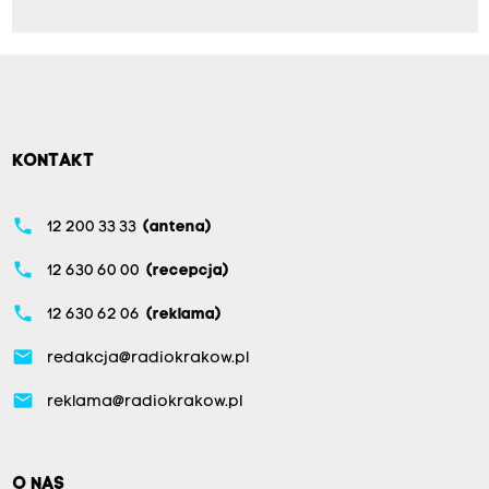
KONTAKT
phone
12 200 33 33
(antena)
phone
12 630 60 00
(recepcja)
phone
12 630 62 06
(reklama)
email
redakcja@radiokrakow.pl
email
reklama@radiokrakow.pl
O NAS