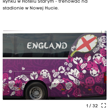
Rynku w Hotelu Starym - trenować na
stadionie w Nowej Hucie.
-
crop_free
1
/ 32