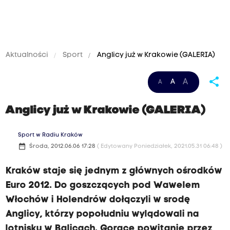
Aktualności
Sport
Anglicy już w Krakowie (GALERIA)
share
A
A
A
Anglicy już w Krakowie (GALERIA)
Sport w Radiu Kraków
date_range
Środa, 2012.06.06 17:28
( Edytowany Poniedziałek, 2021.05.31 06:48 )
Kraków staje się jednym z głównych ośrodków
Euro 2012. Do goszczących pod Wawelem
Włochów i Holendrów dołączyli w srodę
Anglicy, którzy popołudniu wylądowali na
lotnisku w Balicach. Gorące powitanie przez