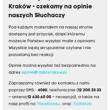
Kraków - czekamy na opinie
naszych Słuchaczy
Pod każdym materiałem na naszej stronie
dostępny jest przycisk, dzięki któremu
możecie Państwo wysyłać maile z opiniami.
Wszystkie będą skrupulatnie czytane i nie
pozostaną bez reakcji.
Opinie można wysyłać też bezpośrednio na
adres
opinie@radiokrakow.pl
Zapraszamy również do kontaktu z nami
poprzez SMS -
4080
, telefonicznie (
12 200 33 33
– antena,
12 630 60 00
– recepcja), a także na
nasz profil na
Facebooku
oraz
Twitterze