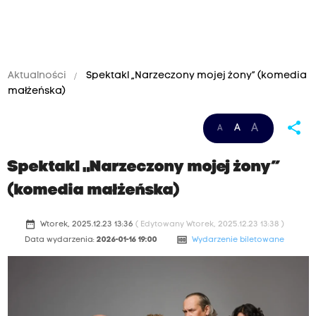
Aktualności
Spektakl „Narzeczony mojej żony” (komedia
małżeńska)
share
A
A
A
Spektakl „Narzeczony mojej żony”
(komedia małżeńska)
date_range
Wtorek, 2025.12.23 13:36
( Edytowany Wtorek, 2025.12.23 13:38 )
money
Data wydarzenia:
2026-01-16 19:00
Wydarzenie biletowane