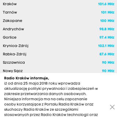
Kraków
101.6 MHz
Tarnów
101 MHz
Zakopane
100 MHz
Andrychów
98.8 MHz
Gorlice
97.4 MHz
Krynica-Zdrój
102.1 MHz
Rabka-Zdrój
87.6 MHz
Szczawnica
90 MHz
Nowy Sącz
90 MHz
Radio Kraków informuje,
iż od dnia 25 maja 2018 roku wprowadza
aktualizację polityki prywatności i zabezpieczeń w
zakresie przetwarzania danych osobowych.
Niniejsza informacja ma na celu zapoznanie
osoby korzystające z Portalu Radia Kraków oraz
słuchaczy Radia Kraków ze szczegółami
stosowanych przez Radio Kraków technologii oraz