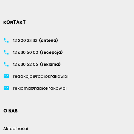
KONTAKT
phone
12 200 33 33
(antena)
phone
12 630 60 00
(recepcja)
phone
12 630 62 06
(reklama)
email
redakcja@radiokrakow.pl
email
reklama@radiokrakow.pl
O NAS
Aktualności