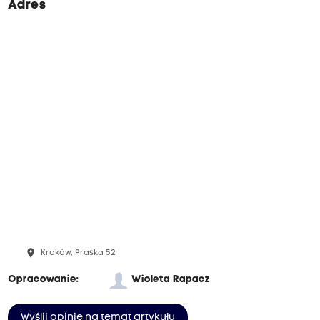
Adres
place
Kraków, Praska 52
Opracowanie:
Wioleta Rapacz
Wyślij opinię na temat artykułu