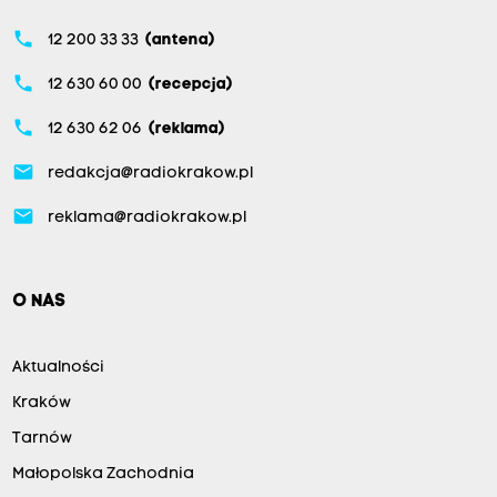
phone
12 200 33 33
(antena)
phone
12 630 60 00
(recepcja)
phone
12 630 62 06
(reklama)
email
redakcja@radiokrakow.pl
email
reklama@radiokrakow.pl
O NAS
Aktualności
Kraków
Tarnów
Małopolska Zachodnia