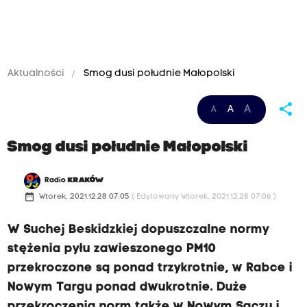
Aktualności
Smog dusi południe Małopolski
share
A
A
A
Smog dusi południe Małopolski
Radio
KRAKÓW
date_range
Wtorek, 2021.12.28 07:05
( Edytowany Wtorek, 2021.12.28 07:06 )
W Suchej Beskidzkiej dopuszczalne normy
stężenia pyłu zawieszonego PM10
przekroczone są ponad trzykrotnie, w Rabce i
Nowym Targu ponad dwukrotnie. Duże
przekroczenia norm także w Nowym Sączu i