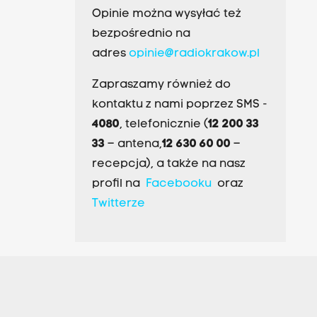
Opinie można wysyłać też
bezpośrednio na
adres
opinie@radiokrakow.pl
Zapraszamy również do
kontaktu z nami poprzez SMS -
4080
, telefonicznie (
12 200 33
33
– antena,
12 630 60 00
–
recepcja), a także na nasz
profil na
Facebooku
oraz
Twitterze