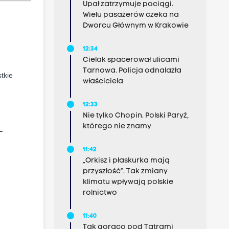
Upał zatrzymuje pociągi.
Wielu pasażerów czeka na
Dworcu Głównym w Krakowie
12:34
Cielak spacerował ulicami
Tarnowa. Policja odnalazła
tkie
właściciela
12:33
Nie tylko Chopin. Polski Paryż,
którego nie znamy
–
11:42
„Orkisz i płaskurka mają
przyszłość”. Tak zmiany
klimatu wpływają polskie
rolnictwo
11:40
Tak gorąco pod Tatrami