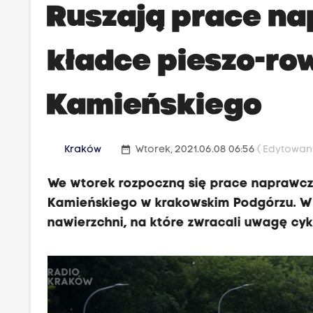
Ruszają prace n
kładce pieszo-ro
Kamieńskiego
date_range
Kraków
Wtorek, 2021.06.08 06:56
( Edytowany
We wtorek rozpoczną się prace naprawcze
Kamieńskiego w krakowskim Podgórzu. W
nawierzchni, na które zwracali uwagę cykl