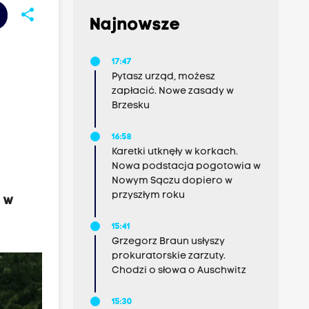
share
Najnowsze
17:47
Pytasz urząd, możesz
zapłacić. Nowe zasady w
Brzesku
16:58
Karetki utknęły w korkach.
Nowa podstacja pogotowia w
Nowym Sączu dopiero w
przyszłym roku
 w
15:41
Grzegorz Braun usłyszy
prokuratorskie zarzuty.
Chodzi o słowa o Auschwitz
15:30