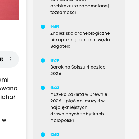
architektura zapomnianej
tożsamości
14:09
Znaleziska archeologiczne
nie opóźnią remontu węzła
Bagatela
13:39
Barok na Spiszu Niedzica
2026
ami
nywana
13:22
Muzyka Zaklęta w Drewnie
ichał
2026 – pięć dni muzyki w
najpiękniejszych
drewnianych zabytkach
a w
Małopolski
12:52