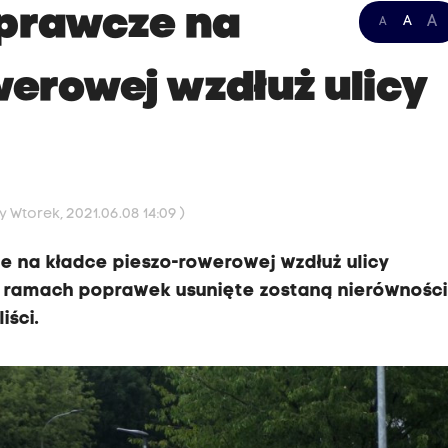
aprawcze na
A
A
A
werowej wzdłuż ulicy
 Wtorek, 2021.06.08 14:09 )
 na kładce pieszo-rowerowej wzdłuż ulicy
 ramach poprawek usunięte zostaną nierówności
iści.