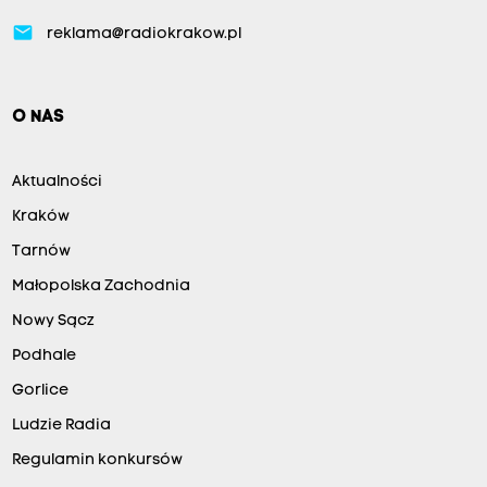
email
reklama@radiokrakow.pl
O NAS
Aktualności
Kraków
Tarnów
Małopolska Zachodnia
Nowy Sącz
Podhale
Gorlice
Ludzie Radia
Regulamin konkursów