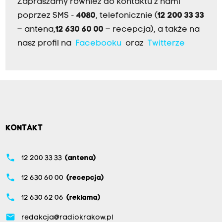
Zapraszamy również do kontaktu z nami
poprzez SMS -
4080
, telefonicznie (
12 200 33 33
– antena,
12 630 60 00
– recepcja), a także na
nasz profil na
Facebooku
oraz
Twitterze
KONTAKT
phone
12 200 33 33
(antena)
phone
12 630 60 00
(recepcja)
phone
12 630 62 06
(reklama)
email
redakcja@radiokrakow.pl