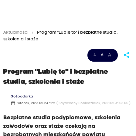
Aktualności
Program "Lubię to" i bezpłatne studia,
szkolenia i staże
share
A
A
A
Program "Lubię to" i bezpłatne
studia, szkolenia i staże
Gospodarka
date_range
Wtorek, 2016.05.24 11:15
( Edytowany Poniedziałek, 2021.05.31 08:00 )
Bezpłatne studia podyplomowe, szkolenia
zawodowe oraz staże czekają na
bezrobotnych mieszkańców powiatu