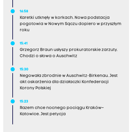
16:58
Karetki utknęły w korkach. Nowa podstacja
pogotowia w Nowym Sączu dopiero w przyszłym
roku
15:41
Grzegorz Braun usłyszy prokuratorskie zarzuty.
Chodzi o słowa o Auschwitz
15:30
Negowała zbrodnie w Auschwitz-Birkenau. Jest
akt oskarżenia dla działaczki Konfederacji
Korony Polskiej
15:23
Razem chce nocnego pociągu Kraków–
Katowice. Jest petycja