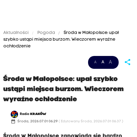
Aktualności
Pogoda
Środa w Małopolsce: upał
szybko ustąpi miejsca burzom. Wieczorem wyraźne
ochłodzenie
share
A
A
A
Środa w Małopolsce: upał szybko
ustąpi miejsca burzom. Wieczorem
wyraźne ochłodzenie
Radio
KRAKÓW
date_range
Środa, 2026.07.01 06:29
( Edytowany Środa, 2026.07.01 06:37 )
Środa w Małopolsce zapowiada się bardzo