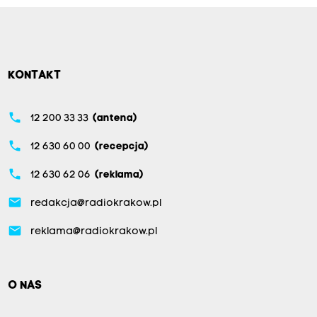
KONTAKT
phone
12 200 33 33
(antena)
phone
12 630 60 00
(recepcja)
phone
12 630 62 06
(reklama)
email
redakcja@radiokrakow.pl
email
reklama@radiokrakow.pl
O NAS