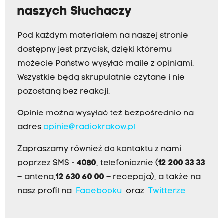
naszych Słuchaczy
Pod każdym materiałem na naszej stronie
dostępny jest przycisk, dzięki któremu
możecie Państwo wysyłać maile z opiniami.
Wszystkie będą skrupulatnie czytane i nie
pozostaną bez reakcji.
Opinie można wysyłać też bezpośrednio na
adres
opinie@radiokrakow.pl
Zapraszamy również do kontaktu z nami
poprzez SMS -
4080
, telefonicznie (
12 200 33 33
– antena,
12 630 60 00
– recepcja), a także na
nasz profil na
Facebooku
oraz
Twitterze