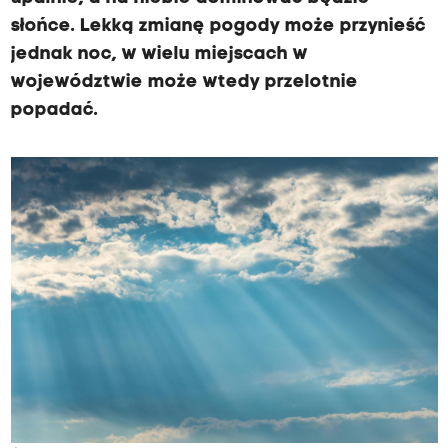
i
słońce. Lekką zmianę pogody może przynieść
e
jednak noc, w wielu miejscach w
m
województwie może wtedy przelotnie
a
popadać.
ł
e
i
u
m
i
a
r
k
o
w
a