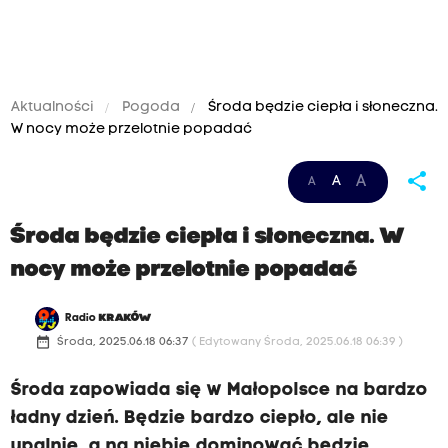
Aktualności
Pogoda
Środa będzie ciepła i słoneczna.
W nocy może przelotnie popadać
z
share
A
A
A
a
c
Środa będzie ciepła i słoneczna. W
h
nocy może przelotnie popadać
m
u
Radio
KRAKÓW
r
date_range
Środa, 2025.06.18 06:37
( Edytowany Środa, 2025.06.18 06:39 )
z
Środa zapowiada się w Małopolsce na bardzo
e
ładny dzień. Będzie bardzo ciepło, ale nie
n
upalnie, a na niebie dominować będzie