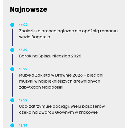
Najnowsze
14:09
Znaleziska archeologiczne nie opóźnią remontu
węzła Bagatela
13:39
Barok na Spiszu Niedzica 2026
13:22
Muzyka Zaklęta w Drewnie 2026 – pięć dni
muzyki w najpiękniejszych drewnianych
zabytkach Małopolski
12:52
Upał zatrzymuje pociągi. Wielu pasażerów
czeka na Dworcu Głównym w Krakowie
12:34