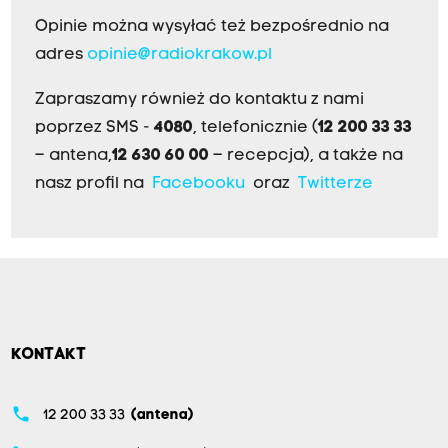
Opinie można wysyłać też bezpośrednio na
adres
opinie@radiokrakow.pl
Zapraszamy również do kontaktu z nami
poprzez SMS -
4080
, telefonicznie (
12 200 33 33
– antena,
12 630 60 00
– recepcja), a także na
nasz profil na
Facebooku
oraz
Twitterze
KONTAKT
phone
12 200 33 33
(antena)