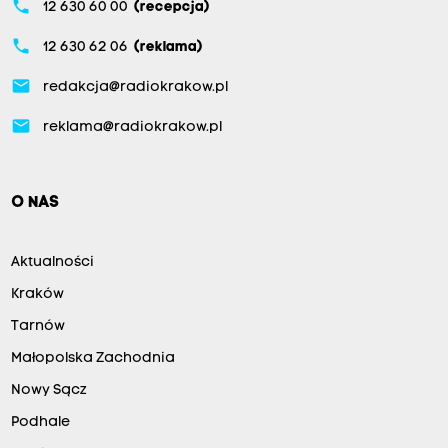
phone
12 630 60 00
(recepcja)
phone
12 630 62 06
(reklama)
email
redakcja@radiokrakow.pl
email
reklama@radiokrakow.pl
O NAS
Aktualności
Kraków
Tarnów
Małopolska Zachodnia
Nowy Sącz
Podhale