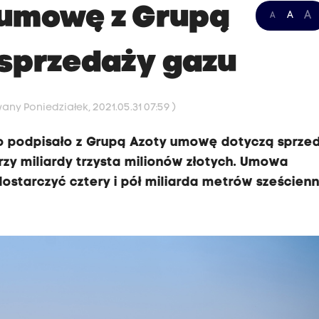
 umowę z Grupą
A
A
A
 sprzedaży gazu
any Poniedziałek, 2021.05.31 07:59 )
o podpisało z Grupą Azoty umowę dotyczą sprze
zy miliardy trzysta milionów złotych. Umowa
ostarczyć cztery i pół miliarda metrów sześcien