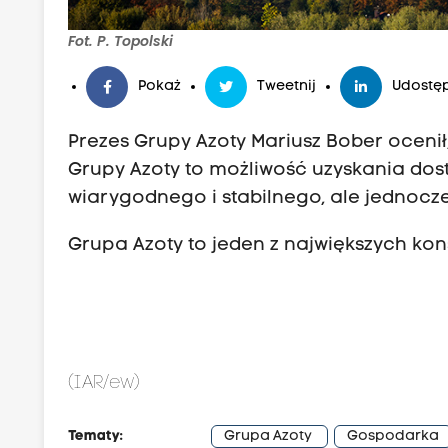
Fot. P. Topolski
Pokaż
Tweetnij
Udostęp
Prezes Grupy Azoty Mariusz Bober ocenił,
Grupy Azoty to możliwość uzyskania do
wiarygodnego i stabilnego, ale jednoc
Grupa Azoty to jeden z największych k
(IAR/ew)
Tematy:
Grupa Azoty
Gospodarka