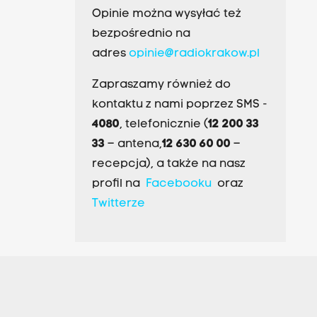
Opinie można wysyłać też
bezpośrednio na
adres
opinie@radiokrakow.pl
Zapraszamy również do
kontaktu z nami poprzez SMS -
4080
, telefonicznie (
12 200 33
33
– antena,
12 630 60 00
–
recepcja), a także na nasz
profil na
Facebooku
oraz
Twitterze