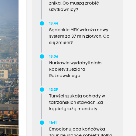
znika. Co muszą zrobić
użytkownicy?
13:44
Sądeckie MPK wdraża nowy
system za 37 mln złotych. Co
się zmieni?
13:06
Nurkowie wydobyli ciało
kobiety z Jeziora
Rożnowskiego
12:29
Turyści szukają ochłody w
tatrzańskich stawach. Za
kąpiel grożą mandaty
11:41
Emocjonująca końcówka
Tour de France kobiet z Polką