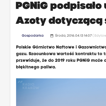
PGNiG podpisało
Azoty dotyczącą
date_range
Gospodarka
Środa, 2016.04.13 14:07
( Edytow
Polskie Górnictwo Naftowe i Gazownictw
gazu. Szacunkowa wartość kontraktu to tr
przewiduje, że do 2019 roku PGNiG może d
błękitnego paliwa.