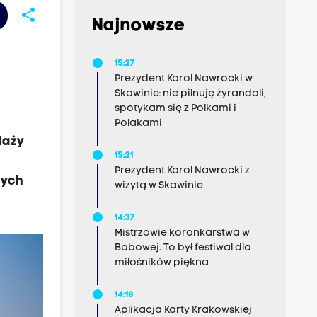
share
Najnowsze
15:27
Prezydent Karol Nawrocki w
Skawinie: nie pilnuję żyrandoli,
spotykam się z Polkami i
Polakami
daży
15:21
Prezydent Karol Nawrocki z
nych
wizytą w Skawinie
14:37
Mistrzowie koronkarstwa w
Bobowej. To był festiwal dla
miłośników piękna
14:18
Aplikacja Karty Krakowskiej