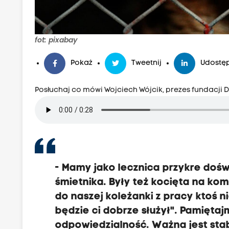
fot: pixabay
Pokaż
Tweetnij
Udostęp
Posłuchaj co mówi Wojciech Wójcik, prezes fundacji Dz
- Mamy jako lecznica przykre doś
śmietnika. Były też kocięta na ko
do naszej koleżanki z pracy ktoś 
będzie ci dobrze służył". Pamiętaj
odpowiedzialność. Ważna jest stabi