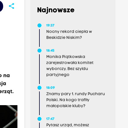
share
Najnowsze
19:37
Nocny rekord ciepła w
Beskidzie Niskim?
18:45
Monika Piątkowska
zarejestrowała komitet
wyborczy. Bez szyldu
partyjnego
o na
cja
18:09
erząt.
Znamy pary 1. rundy Pucharu
Polski. Na kogo trafiły
małopolskie kluby?
17:47
Pytasz urząd, możesz