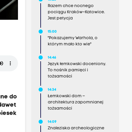
Razem chce nocnego
pociągu Kraków–Katowice.
Jest petycja
15:00
"Pokazujemy Warhola, o
którym mało kto wie"
14:46
Język łemkowski doceniony.
To nośnik pamięci i
tożsamości
14:34
Łemkowski dom –
ane do
architektura zapomnianej
 Nawet
tożsamości
piesek
14:09
Znaleziska archeologiczne