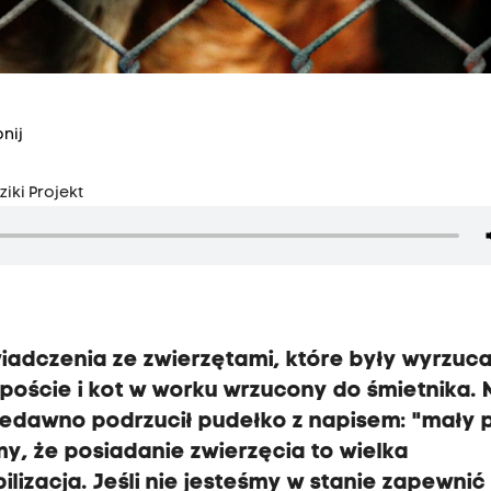
nij
iki Projekt
wiadczenia ze zwierzętami, które były wyrzuc
mpoście i kot w worku wrzucony do śmietnika.
niedawno podrzucił pudełko z napisem: "mały 
my, że posiadanie zwierzęcia to wielka
lizacja. Jeśli nie jesteśmy w stanie zapewnić