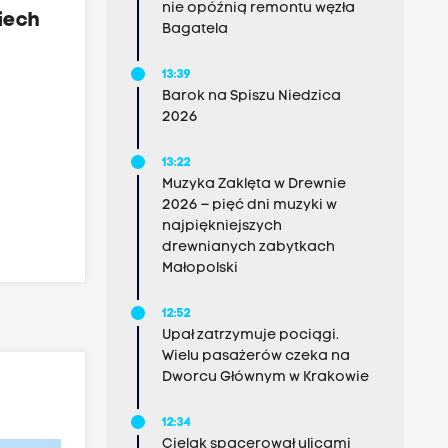
nie opóźnią remontu węzła
iech
Bagatela
13:39
Barok na Spiszu Niedzica
2026
13:22
Muzyka Zaklęta w Drewnie
2026 – pięć dni muzyki w
najpiękniejszych
drewnianych zabytkach
Małopolski
12:52
Upał zatrzymuje pociągi.
Wielu pasażerów czeka na
Dworcu Głównym w Krakowie
12:34
Cielak spacerował ulicami