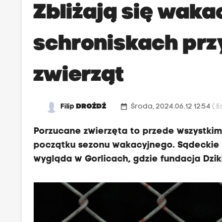
Zbliżają się waka
schroniskach pr
zwierząt
date_range
Filip
DROŻDŻ
Środa, 2024.06.12 12:54
( 
Porzucane zwierzęta to przede wszystkim 
początku sezonu wakacyjnego. Sądeckie s
wygląda w Gorlicach, gdzie fundacja Dzik