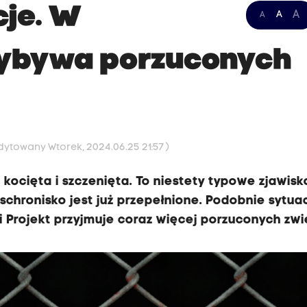
cje. W
A
A
A
zybywa porzuconych
Edytowany Wtorek, 2024.06.25 21:57 )
kocięta i szczenięta. To niestety typowe zjawisk
chronisko jest już przepełnione. Podobnie sytua
i Projekt przyjmuje coraz więcej porzuconych zwi