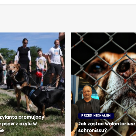
PRZED HEJNAŁEM
zylanta promujący
 psów z azylu w
Jak zostać wolontarius
ie
schronisku?