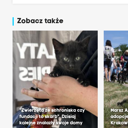
Zobacz także
"Zwierzęta ze schroniska czy
Marsz A
fundacji to skarb". Dzisiaj
adopcje
kolejne znalazły swoje domy
Krakow