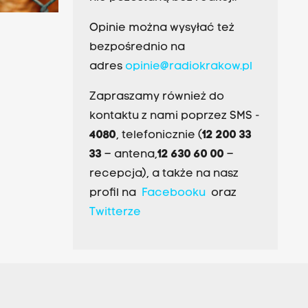
Opinie można wysyłać też
bezpośrednio na
adres
opinie@radiokrakow.pl
Zapraszamy również do
kontaktu z nami poprzez SMS -
4080
, telefonicznie (
12 200 33
33
– antena,
12 630 60 00
–
recepcja), a także na nasz
profil na
Facebooku
oraz
Twitterze