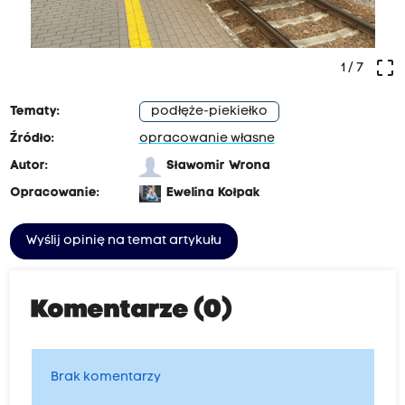
crop_free
1
/ 7
Tematy:
podłęże-piekiełko
Źródło:
opracowanie własne
Autor:
Sławomir Wrona
Opracowanie:
Ewelina Kołpak
Wyślij opinię na temat artykułu
Komentarze (0)
Brak komentarzy