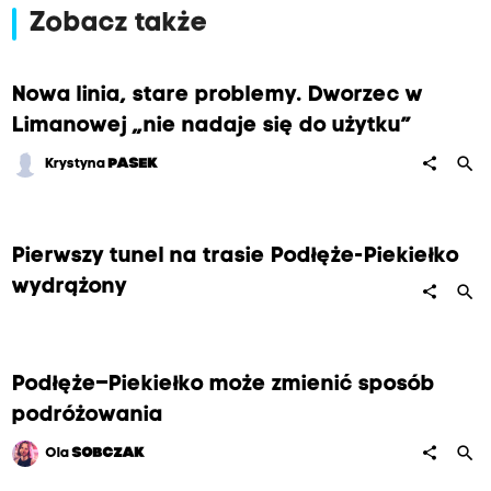
Zobacz także
Nowa linia, stare problemy. Dworzec w
Limanowej „nie nadaje się do użytku”
search
share
Krystyna
PASEK
Pierwszy tunel na trasie Podłęże-Piekiełko
wydrążony
search
share
Podłęże–Piekiełko może zmienić sposób
podróżowania
search
share
Ola
SOBCZAK