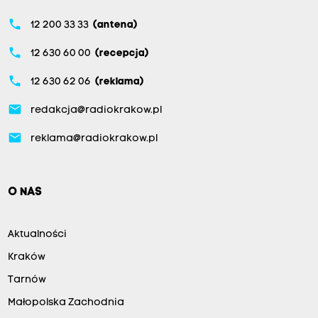
phone
12 200 33 33
(antena)
phone
12 630 60 00
(recepcja)
phone
12 630 62 06
(reklama)
email
redakcja@radiokrakow.pl
email
reklama@radiokrakow.pl
O NAS
Aktualności
Kraków
Tarnów
Małopolska Zachodnia