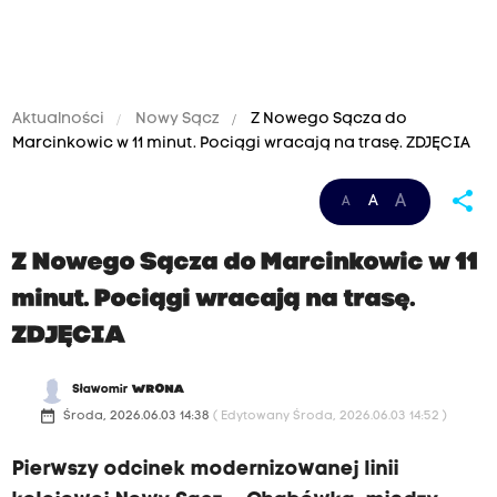
Aktualności
Nowy Sącz
Z Nowego Sącza do
Marcinkowic w 11 minut. Pociągi wracają na trasę. ZDJĘCIA
share
A
A
A
Z Nowego Sącza do Marcinkowic w 11
minut. Pociągi wracają na trasę.
ZDJĘCIA
Sławomir
WRONA
date_range
Środa, 2026.06.03 14:38
( Edytowany Środa, 2026.06.03 14:52 )
Pierwszy odcinek modernizowanej linii