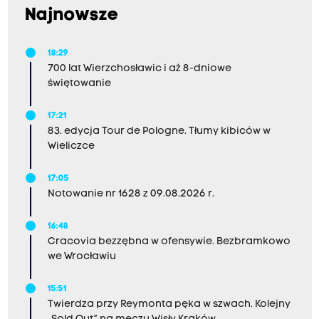
Najnowsze
18:29
700 lat Wierzchosławic i aż 8-dniowe
świętowanie
17:21
83. edycja Tour de Pologne. Tłumy kibiców w
Wieliczce
17:05
Notowanie nr 1628 z 09.08.2026 r.
16:48
Cracovia bezzębna w ofensywie. Bezbramkowo
we Wrocławiu
15:51
Twierdza przy Reymonta pęka w szwach. Kolejny