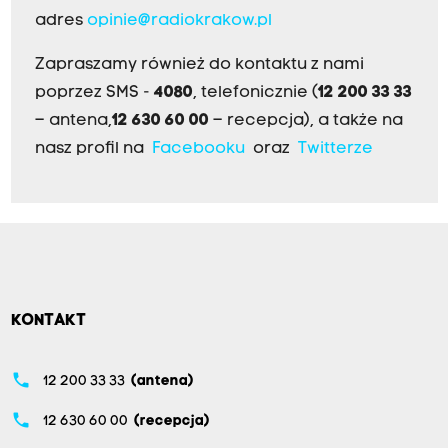
adres
opinie@radiokrakow.pl
Zapraszamy również do kontaktu z nami
poprzez SMS -
4080
, telefonicznie (
12 200 33 33
– antena,
12 630 60 00
– recepcja), a także na
nasz profil na
Facebooku
oraz
Twitterze
KONTAKT
phone
12 200 33 33
(antena)
phone
12 630 60 00
(recepcja)