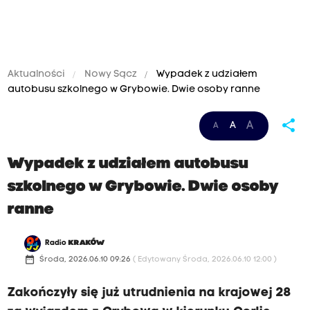
Aktualności
Nowy Sącz
Wypadek z udziałem
autobusu szkolnego w Grybowie. Dwie osoby ranne
share
A
A
A
Wypadek z udziałem autobusu
szkolnego w Grybowie. Dwie osoby
ranne
Radio
KRAKÓW
date_range
Środa, 2026.06.10 09:26
( Edytowany Środa, 2026.06.10 12:00 )
Zakończyły się już utrudnienia na krajowej 28