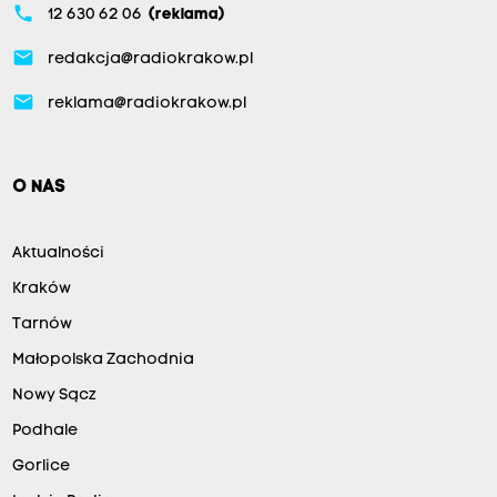
phone
12 630 62 06
(reklama)
email
redakcja@radiokrakow.pl
email
reklama@radiokrakow.pl
O NAS
Aktualności
Kraków
Tarnów
Małopolska Zachodnia
Nowy Sącz
Podhale
Gorlice